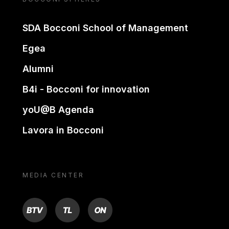
SDA Bocconi School of Management
Egea
Alumni
B4i - Bocconi for innovation
yoU@B Agenda
Lavora in Bocconi
MEDIA CENTER
BTV
TL
ON