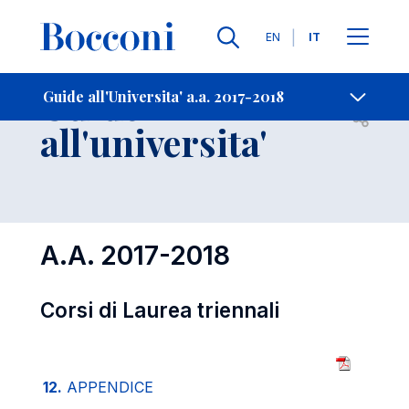
Lingue
EN
IT
Contatti
-
Guide
Guide all'Universita' a.a. 2017-2018
Open s
all'universita'
A.A. 2017-2018
Corsi di Laurea triennali
12.
APPENDICE