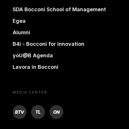
SDA Bocconi School of Management
Egea
Alumni
B4i - Bocconi for innovation
yoU@B Agenda
Lavora in Bocconi
MEDIA CENTER
BTV
TL
ON