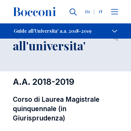
Lingue
EN
IT
Contatti
-
Guide
Guide all'Universita' a.a. 2018-2019
Open s
all'universita'
A.A. 2018-2019
Corso di Laurea Magistrale
quinquennale (in
Giurisprudenza)