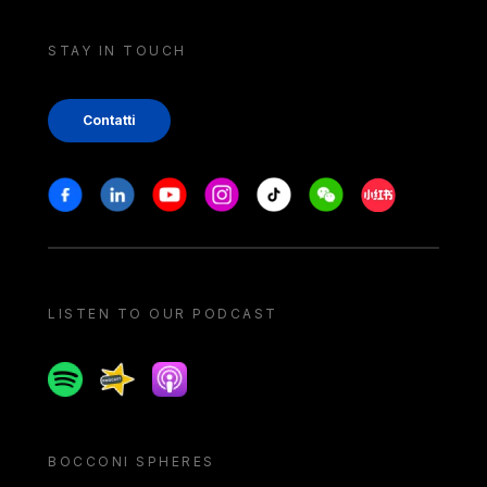
STAY IN TOUCH
Contatti
Stay in touch
Facebook
Linkedin
Youtube
Instagram
Tiktok
Weechat
Xiaohongshu/
LISTEN TO OUR PODCAST
Spotify
Spreaker
Apple podcast
BOCCONI SPHERES