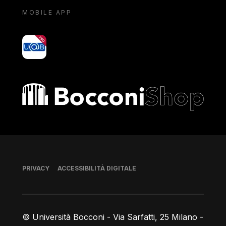
MOBILE APP
yoU@B
Bocconi shop
Piè di pagina
PRIVACY
ACCESSIBILITÀ DIGITALE
© Università Bocconi - Via Sarfatti, 25 Milano -