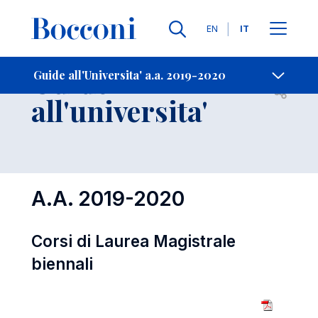
Lingue
EN
IT
Contatti
-
Guide
Guide all'Universita' a.a. 2019-2020
Open s
all'universita'
A.A. 2019-2020
Corsi di Laurea Magistrale
biennali