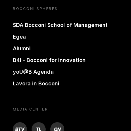
BOCCONI SPHERES
SDA Bocconi School of Management
Egea
Alumni
B4i - Bocconi for innovation
yoU@B Agenda
Lavora in Bocconi
MEDIA CENTER
BTV
TL
ON