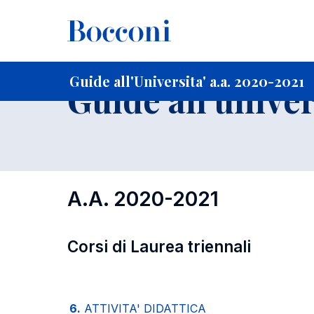
-
Home
Per studenti iscritti
Guide all'Universita'
Guide a
Guide all'Universita' a.a. 2020-2021
Guide all'univer
A.A. 2020-2021
Corsi di Laurea triennali
6.
ATTIVITA' DIDATTICA