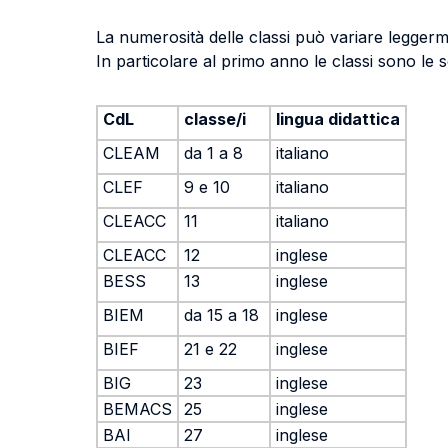
La numerosità delle classi può variare leggerme
In particolare al primo anno le classi sono le s
CdL
classe/i
lingua didattica
CLEAM
da 1 a 8
italiano
CLEF
9 e 10
italiano
CLEACC
11
italiano
CLEACC
12
inglese
BESS
13
inglese
BIEM
da 15 a 18
inglese
BIEF
21 e 22
inglese
BIG
23
inglese
BEMACS
25
inglese
BAI
27
inglese