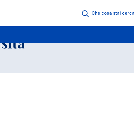
ll'Universita' a.a. 2020-2021
Corsi di Laurea triennali
sita'