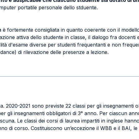
rtanto è auspicabile che ciascuno studente sia dotato di 
omputer portatile personale dello stduente.
a è fortemente consigliata in quanto coerente con il model
ione attiva dello studente in classe, il dialogo fra docenti e
à d'esame diverse per studenti frequentanti e non frequent
dance) di rilevazione delle presenze a lezione.
l'a.a. 2020-2021 sono previste 22 classi per gli insegnamenti ob
er gli insegnamenti obbligatori di 3° anno. Per ciascun anno 
ascuna. Le classi dei corsi di laurea impartiti in inglese hann
anno di corso. Costituiscono un’eccezione il WBB e il BAI, l