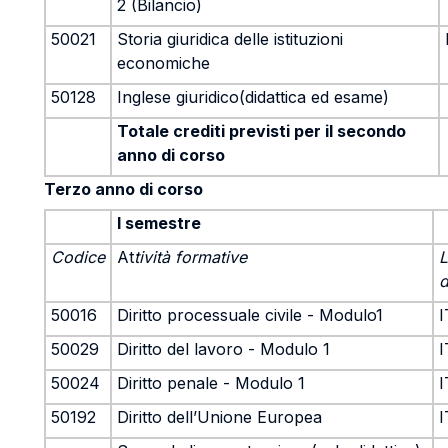
2 (Bilancio)
50021
Storia giuridica delle istituzioni
economiche
50128
Inglese giuridico(didattica ed esame)
Totale crediti previsti per il secondo
anno di corso
Terzo anno di corso
I semestre
Codice
At
tività formative
L
d
50016
Diritto processuale civile - Modulo1
I
50029
Diritto del lavoro - Modulo 1
I
50024
Diritto penale - Modulo 1
I
50192
Diritto dell’Unione Europea
I