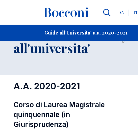
Lingue
EN
IT
Contatti
-
Guide
Guide all'Universita' a.a. 2020-2021
Open s
all'universita'
A.A. 2020-2021
Corso di Laurea Magistrale
quinquennale (in
Giurisprudenza)