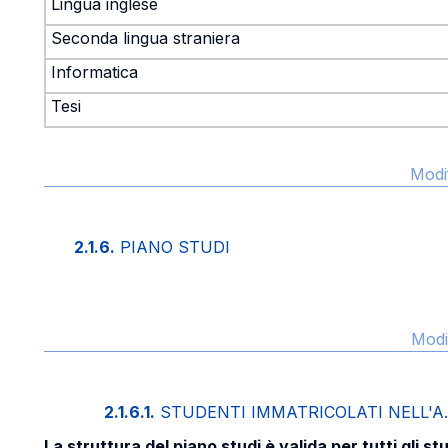
Lingua inglese
Seconda lingua straniera
Informatica
Tesi
Modi
2.1.6.
PIANO STUDI
Modi
2.1.6.1.
STUDENTI IMMATRICOLATI NELL'A.A
La struttura del piano studi è valida per tutti gli st