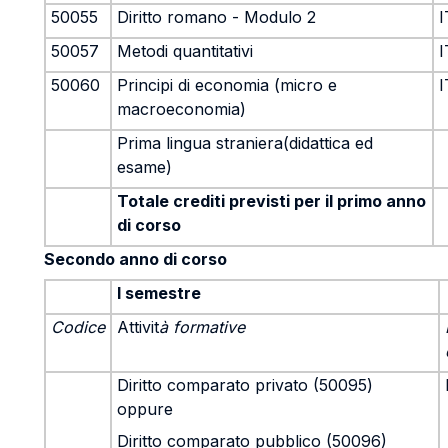
50055
Diritto romano - Modulo 2
I
50057
Metodi quantitativi
I
50060
Principi di economia (micro e
I
macroeconomia)
Prima lingua straniera(didattica ed
esame)
Totale crediti previsti per il primo anno
di corso
Secondo anno di corso
I semestre
Codice
Attivit
à formative
Diritto comparato privato (50095)
oppure
Diritto comparato pubblico (50096)