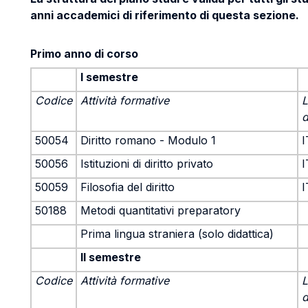
anni accademici di riferimento di questa sezione.
Primo anno di corso
I semestre
Codice
Attività formative
L
d
50054
Diritto romano - Modulo 1
I
50056
Istituzioni di diritto privato
I
50059
Filosofia del diritto
I
50188
Metodi quantitativi preparatory
Prima lingua straniera (solo didattica)
II semestre
Codice
Attività formative
L
d