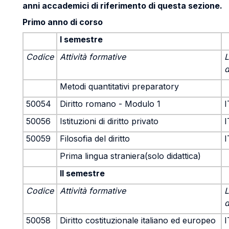
anni accademici di riferimento di questa sezione.
Primo anno di corso
I semestre
Codice
Attività formative
L
d
Metodi quantitativi preparatory
50054
Diritto romano - Modulo 1
I
50056
Istituzioni di diritto privato
I
50059
Filosofia del diritto
I
Prima lingua straniera(solo didattica)
II semestre
Codice
Attività formative
L
d
50058
Diritto costituzionale italiano ed europeo
I