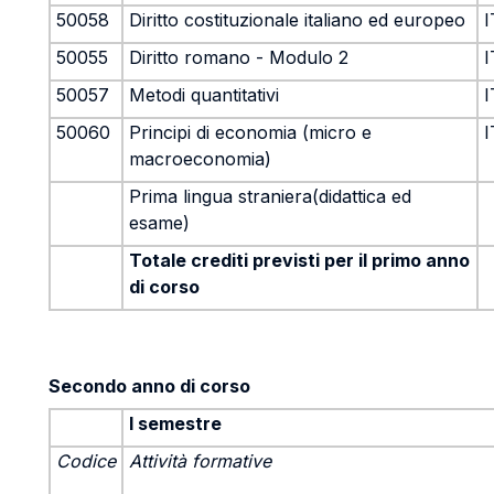
50058
Diritto costituzionale italiano ed europeo
I
50055
Diritto romano - Modulo 2
I
50057
Metodi quantitativi
I
50060
Principi di economia (micro e
I
macroeconomia)
Prima lingua straniera(didattica ed
esame)
Totale crediti previsti per il primo anno
di corso
Secondo anno di corso
I semestre
Codice
Attività formative