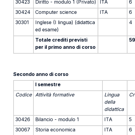
30423
Diritto - modulo 1 (Privato)
ITA
6
30424
Computer science
ITA
6
30301
Inglese (I lingua) (didattica
4
ed esame)
Totale crediti previsti
5
per il primo anno di corso
Secondo anno di corso
I semestre
Codice
Attività formative
Lingua
Cr
della
didattica
30426
Bilancio - modulo 1
ITA
5
30067
Storia economica
ITA
6