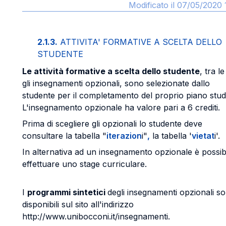
Modificato il 07/05/2020 
2.1.3.
ATTIVITA' FORMATIVE A SCELTA DELLO
STUDENTE
Le attività formative a scelta dello studente
, tra le
gli insegnamenti opzionali, sono selezionate dallo
studente per il completamento del proprio piano studi
L'insegnamento opzionale ha valore pari a 6 crediti.
Prima di scegliere gli opzionali lo studente deve
consultare la tabella "
iterazion
i"
,
la tabella '
vietat
i'.
In alternativa ad un insegnamento opzionale è possib
effettuare uno stage curriculare.
I
programmi sintetici
degli insegnamenti opzionali s
disponibili sul sito all'indirizzo
http://www.unibocconi.it/insegnamenti.