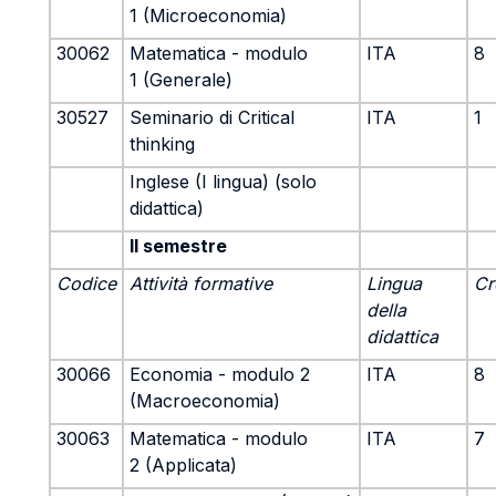
1 (Microeconomia)
30062
Matematica - modulo
ITA
8
1 (Generale)
30527
Seminario di Critical
ITA
1
thinking
Inglese (I lingua) (solo
didattica)
II semestre
Codice
Attività formative
Lingua
Cr
della
didattica
30066
Economia - modulo 2
ITA
8
(Macroeconomia)
30063
Matematica - modulo
ITA
7
2 (Applicata)