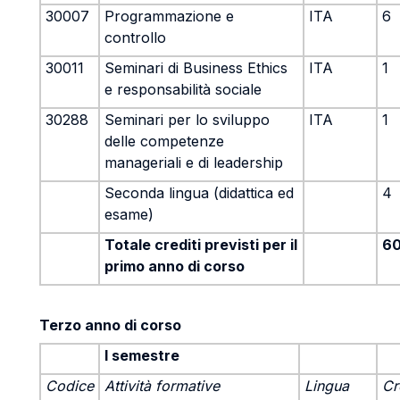
30007
Programmazione e
ITA
6
controllo
30011
Seminari di Business Ethics
ITA
1
e responsabilità sociale
30288
Seminari per lo sviluppo
ITA
1
delle competenze
manageriali e di leadership
Seconda lingua (didattica ed
4
esame)
Totale crediti previsti per il
6
primo anno di corso
Terzo anno di corso
I semestre
Codice
Attività formative
Lingua
Cr