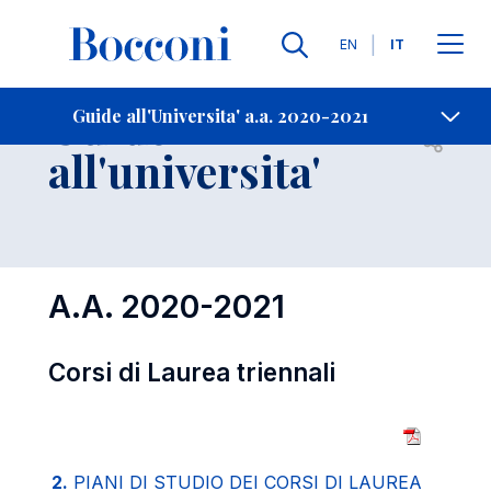
Lingue
EN
IT
Contatti
-
Guide
Guide all'Universita' a.a. 2020-2021
Open s
all'universita'
A.A. 2020-2021
Corsi di Laurea triennali
2.
PIANI DI STUDIO DEI CORSI DI LAUREA