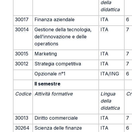
della
didattica
30017
Finanza aziendale
ITA
6
30014
Gestione della tecnologia,
ITA
7
dell'innovazione e delle
operations
30015
Marketing
ITA
7
30012
Strategia competitiva
ITA
7
Opzionale n°1
ITA/ING
6
II semestre
Codice
Attività formative
Lingua
Cr
della
didattica
30013
Diritto commerciale
ITA
7
30264
Scienza delle finanze
ITA
6