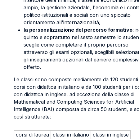
il settore della finanza, il sistema economico in s
ampio, la gestione aziendale, l'economia e i conte
politico-istituzionali e sociali con uno spiccato
orientamento all'internazionalità;
la personalizzazione del percorso formativo
: n
quinto e soprattutto nel sesto semestre lo studen
sceglie come completare il proprio percorso
attraverso gli esami opzionali, sceglibili selezion
gli insegnamenti opzionali dal paniere complessi
offerto.
Le classi sono composte mediamente da 120 studenti 
corsi con didattica in italiano e da 100 studenti per i c
con didattica in inglese, ad eccezione della classe di
Mathematical and Computing Sciences for Artificial
Intelligence (BAI) composta da circa 50 studenti, e s
così strutturate:
corsi di laurea
classi in italiano
classi in inglese