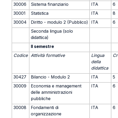
30006
Sistema finanziario
ITA
6
30001
Statistica
ITA
8
30004
Diritto - modulo 2 (Pubblico)
ITA
6
Seconda lingua (solo
didattica)
II semestre
Codice
Attività formative
Lingua
Cr
della
didattica
30427
Bilancio - Modulo 2
ITA
5
30009
Economia e management
ITA
6
delle amministrazioni
pubbliche
30008
Fondamenti di
ITA
6
organizzazione