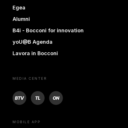
Egea
Alumni
B4i - Bocconi for innovation
yoU@B Agenda
Lavora in Bocconi
MEDIA CENTER
BTV
TL
ON
MOBILE APP