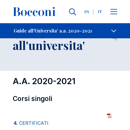
Lingue
EN
IT
Contatti
-
Guide
Guide all'Universita' a.a. 2020-2021
Open s
all'universita'
A.A. 2020-2021
Corsi singoli
4.
CERTIFICATI