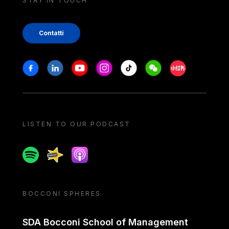
STAY IN TOUCH
Contatti
Stay in touch
Facebook
Linkedin
Youtube
Instagram
Tiktok
Weechat
Xiaohongshu/
LISTEN TO OUR PODCAST
Spotify
Spreaker
Apple podcast
BOCCONI SPHERES
SDA Bocconi School of Management