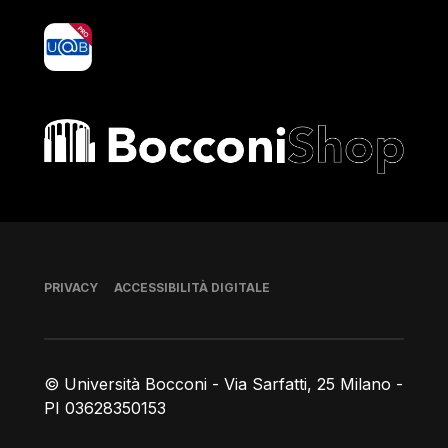
yoU@B
Bocconi shop
Piè di pagina
PRIVACY
ACCESSIBILITÀ DIGITALE
© Università Bocconi - Via Sarfatti, 25 Milano -
PI 03628350153