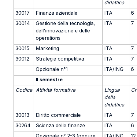
didattica
30017
Finanza aziendale
ITA
6
30014
Gestione della tecnologia,
ITA
7
dell'innovazione e delle
operations
30015
Marketing
ITA
7
30012
Strategia competitiva
ITA
7
Opzionale n°1
ITA/ING
6
II semestre
Codice
Attività formative
Lingua
Cr
della
didattica
30013
Diritto commerciale
ITA
7
30264
Scienza delle finanze
ITA
6
Opzionale n° 2-3 (oppure
ITA/ING
12