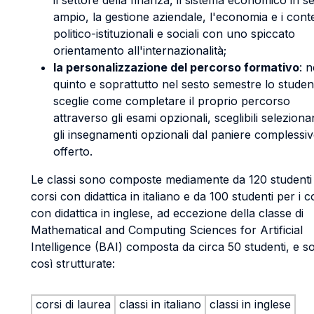
il settore della finanza, il sistema economico in s
ampio, la gestione aziendale, l'economia e i conte
politico-istituzionali e sociali con uno spiccato
orientamento all'internazionalità;
la personalizzazione del percorso formativo
: n
quinto e soprattutto nel sesto semestre lo studen
sceglie come completare il proprio percorso
attraverso gli esami opzionali, sceglibili selezion
gli insegnamenti opzionali dal paniere complessi
offerto.
Le classi sono composte mediamente da 120 studenti 
corsi con didattica in italiano e da 100 studenti per i c
con didattica in inglese, ad eccezione della classe di
Mathematical and Computing Sciences for Artificial
Intelligence (BAI) composta da circa 50 studenti, e s
così strutturate:
corsi di laurea
classi in italiano
classi in inglese