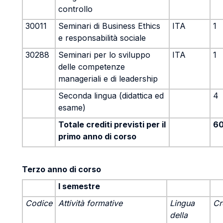
controllo
30011
Seminari di Business Ethics
ITA
1
e responsabilità sociale
30288
Seminari per lo sviluppo
ITA
1
delle competenze
manageriali e di leadership
Seconda lingua (didattica ed
4
esame)
Totale crediti previsti per il
6
primo anno di corso
Terzo anno di corso
I semestre
Codice
Attività formative
Lingua
Cr
della