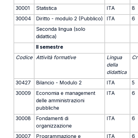
30001
Statistica
ITA
8
30004
Diritto - modulo 2 (Pubblico)
ITA
6
Seconda lingua (solo
didattica)
II semestre
Codice
Attività formative
Lingua
Cr
della
didattica
30427
Bilancio - Modulo 2
ITA
5
30009
Economia e management
ITA
6
delle amministrazioni
pubbliche
30008
Fondamenti di
ITA
6
organizzazione
30007
Programmazione e
ITA
6