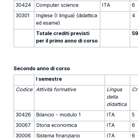
30424
Computer science
ITA
6
30301
Inglese (I lingua) (didattica
4
ed esame)
Totale crediti previsti
5
per il primo anno di corso
Secondo anno di corso
I semestre
Codice
Attività formative
Lingua
Cr
della
didattica
30426
Bilancio - modulo 1
ITA
5
30067
Storia economica
ITA
6
30006
Sistema finanziario
ITA
6