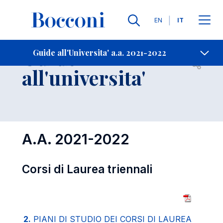
Lingue
EN
IT
Contatti
-
Guide
Guide all'Universita' a.a. 2021-2022
Open s
all'universita'
A.A. 2021-2022
Corsi di Laurea triennali
2.
PIANI DI STUDIO DEI CORSI DI LAUREA