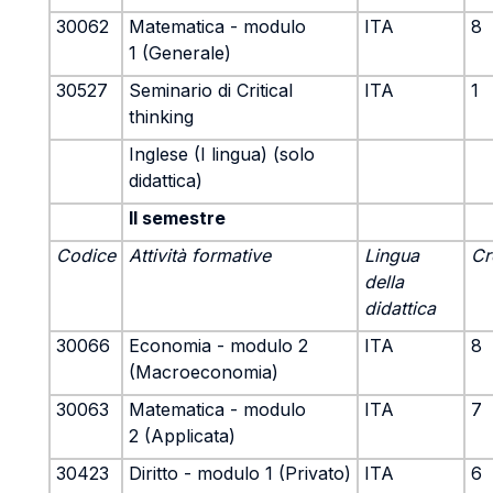
30062
Matematica - modulo
ITA
8
1 (Generale)
30527
Seminario di Critical
ITA
1
thinking
Inglese (I lingua) (solo
didattica)
II semestre
Codice
Attività formative
Lingua
Cr
della
didattica
30066
Economia - modulo 2
ITA
8
(Macroeconomia)
30063
Matematica - modulo
ITA
7
2 (Applicata)
30423
Diritto - modulo 1 (Privato)
ITA
6