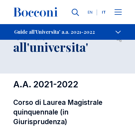
Lingue
EN
IT
Contatti
-
Guide
Guide all'Universita' a.a. 2021-2022
Open s
all'universita'
A.A. 2021-2022
Corso di Laurea Magistrale
quinquennale (in
Giurisprudenza)