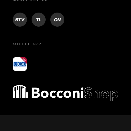
BTV
TL
ON
MOBILE APP
yoU@B
Bocconi shop