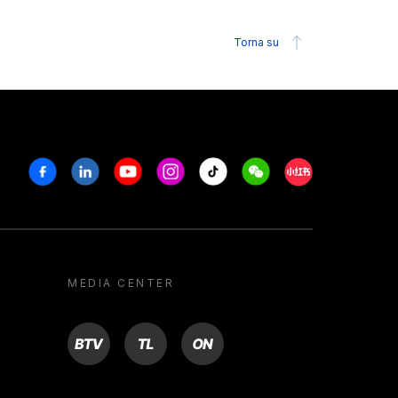
Torna su
Facebook
Linkedin
Youtube
Instagram
Tiktok
Weechat
Xiaohongshu/R
MEDIA CENTER
BTV
TL
ON