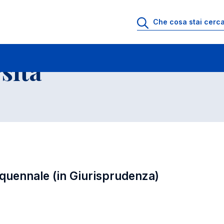
ll'Universita' a.a. 2023-2024
Corso di Laurea Magistrale quinquennale (in 
sita'
nquennale (in Giurisprudenza)