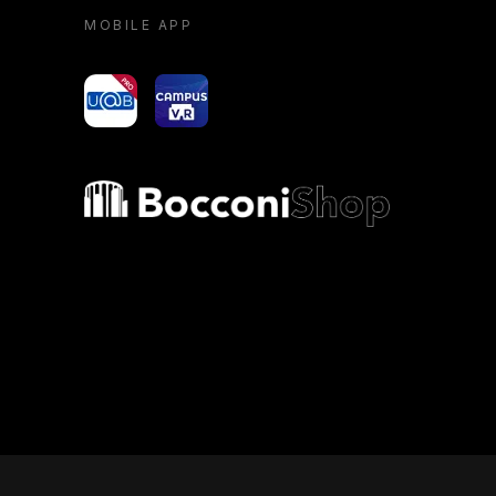
MOBILE APP
yoU@B
Campus VR
Bocconi shop