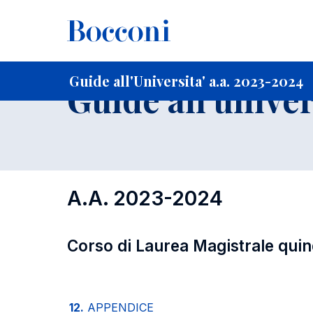
-
Home
Per studenti iscritti
Guide all'Universita'
Guide a
Guide all'Universita' a.a. 2023-2024
Guide all'univer
A.A. 2023-2024
Corso di Laurea Magistrale qui
12.
APPENDICE