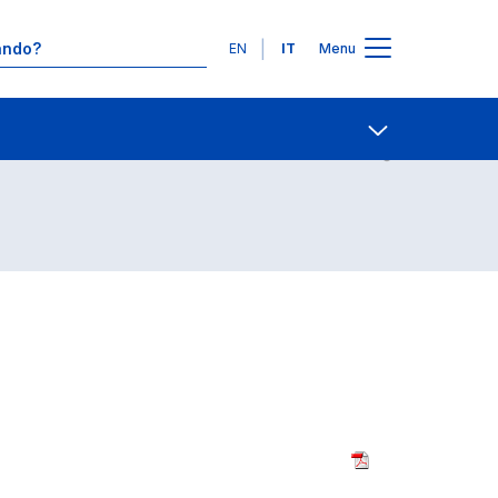
Lingue
EN
IT
Menu
Giurisprudenza)
Contatti
Open share