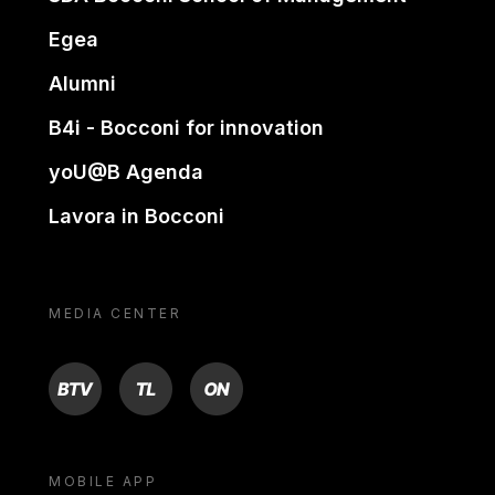
Egea
Alumni
B4i - Bocconi for innovation
yoU@B Agenda
Lavora in Bocconi
MEDIA CENTER
BTV
TL
ON
MOBILE APP