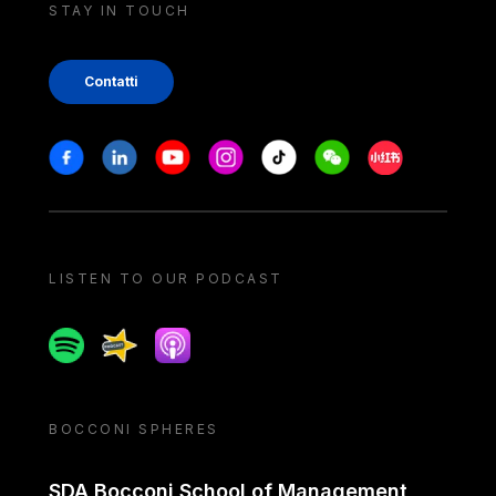
STAY IN TOUCH
Contatti
Stay in touch
Facebook
Linkedin
Youtube
Instagram
Tiktok
Weechat
Xiaohongshu/
LISTEN TO OUR PODCAST
Spotify
Spreaker
Apple podcast
BOCCONI SPHERES
SDA Bocconi School of Management