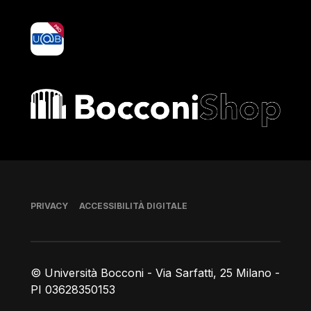
yoU@B
Bocconi shop
Piè di pagina
PRIVACY
ACCESSIBILITÀ DIGITALE
© Università Bocconi - Via Sarfatti, 25 Milano -
PI 03628350153