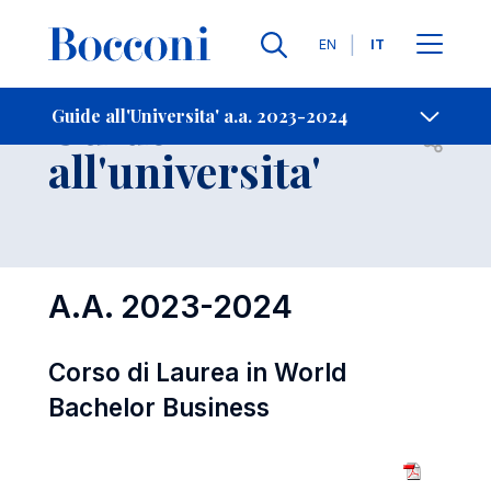
Lingue
EN
IT
Contatti
-
Guide
Guide all'Universita' a.a. 2023-2024
Open s
all'universita'
A.A. 2023-2024
Corso di Laurea in World
Bachelor Business