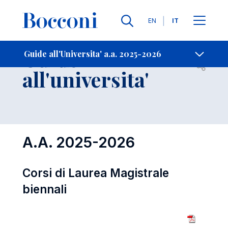
Lingue
EN
IT
Contatti
-
Guide
Guide all'Universita' a.a. 2025-2026
Open s
all'universita'
A.A. 2025-2026
Corsi di Laurea Magistrale
biennali