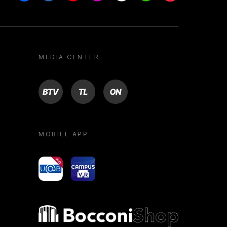
MEDIA CENTER
BTV
TL
ON
MOBILE APP
yoU@B
Campus VR
Bocconi shop