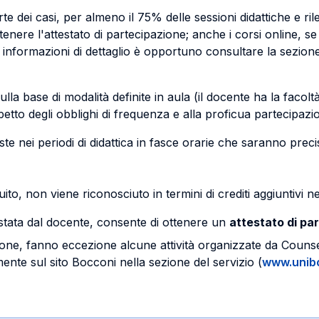
;
te dei casi, per almeno il 75% delle sessioni didattiche e r
tenere l'attestato di partecipazione; anche i corsi online, 
 informazioni di dettaglio è opportuno consultare la sezione
ulla base di modalità definite in aula (il docente ha la facolt
petto degli obblighi di frequenza e alla proficua partecipazi
oste nei periodi di didattica in fasce orarie che saranno preci
to, non viene riconosciuto in termini di crediti aggiuntivi n
testata dal docente, consente di ottenere un
attestato di pa
nazione, fanno eccezione alcune attività organizzate da Co
ente sul sito Bocconi nella sezione del servizio (
www.unibo