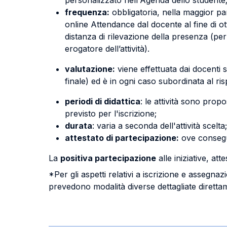
personalizzato nell'Agenda dello studente
frequenza:
obbligatoria, nella maggior par
online Attendance dal docente al fine di ot
distanza di rilevazione della presenza (per
erogatore dell’attività).
valutazione:
viene effettuata dai docenti s
finale) ed è in ogni caso subordinata al ris
periodi di didattica
: le attività sono prop
previsto per l'iscrizione;
durata
: varia a seconda dell'attività scelta;
attestato di partecipazione:
ove consegui
La
positiva partecipazione
alle iniziative, at
*Per gli aspetti relativi a iscrizione e asseg
prevedono modalità diverse dettagliate direttam