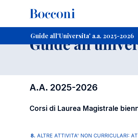
-
Home
Per studenti iscritti
Guide all'Universita'
Guide a
Guide all'Universita' a.a. 2025-2026
Guide all'univer
A.A. 2025-2026
Corsi di Laurea Magistrale bienn
8.
ALTRE ATTIVITA' NON CURRICULARI: AT