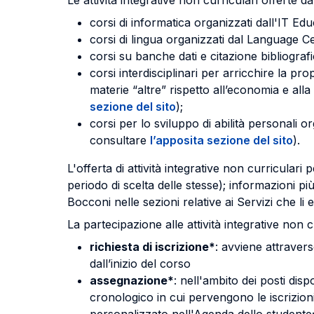
Le attività integrative non curriculari offerte d
corsi di informatica organizzati dall'IT Ed
corsi di lingua organizzati dal Language C
corsi su banche dati e citazione bibliograf
corsi interdisciplinari per arricchire la p
materie “altre” rispetto all’economia e al
sezione del sito
);
corsi per lo sviluppo di abilità personali
consultare
l’apposita sezione del sito
).
L'offerta di attività integrative non curricular
periodo di scelta delle stesse); informazioni più
Bocconi nelle sezioni relative ai Servizi che li
La partecipazione alle attività integrative non c
richiesta di iscrizione*
: avviene attraver
dall’inizio del corso
assegnazione*
: nell'ambito dei posti dis
cronologico in cui pervengono le iscrizion