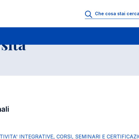
ll'Universita' a.a. 2025-2026
Corsi di Laurea Magistrale biennali
sita'
ali
TIVITA' INTEGRATIVE, CORSI, SEMINARI E CERTIFICAZI