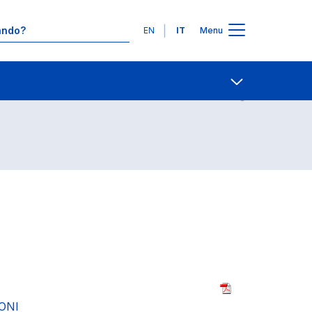
Lingue
EN
IT
Menu
Contatti
Open share
ONI