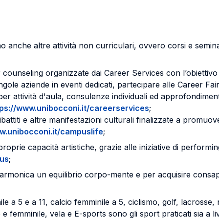
 anche altre attività non curriculari, ovvero corsi e seminar
er counseling organizzate dai Career Services con l’obiettivo 
singole aziende in eventi dedicati, partecipare alle Career Fa
er attività d'aula, consulenze individuali ed approfondimento
tps://www.unibocconi.it/careerservices
;
dibattiti e altre manifestazioni culturali finalizzate a promu
.unibocconi.it/campuslife
;
oprie capacità artistiche, grazie alle iniziative di performi
pus
;
armonica un equilibrio corpo-mente e per acquisire consapevol
e a 5 e a 11, calcio femminile a 5, ciclismo, golf, lacrosse
 femminile, vela e E-sports sono gli sport praticati sia a live