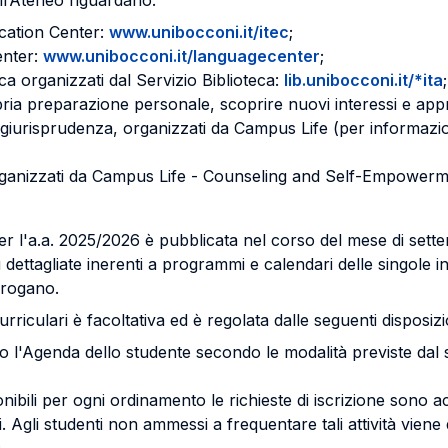
all’Ateneo riguardano:
ucation Center:
www.unibocconi.it/itec
;
enter:
www.unibocconi.it/languagecenter
;
ica organizzati dal Servizio Biblioteca:
lib.unibocconi.it/*ita
;
ropria preparazione personale, scoprire nuovi interessi e appr
la giurisprudenza, organizzati da Campus Life (per informazi
 organizzati da Campus Life - Counseling and Self-Empowerme
i per l'a.a. 2025/2026 è pubblicata nel corso del mese di set
 dettagliate inerenti a programmi e calendari delle singole ini
 erogano.
urriculari è facoltativa ed è regolata dalle seguenti disposiz
so l'Agenda dello studente secondo le modalità previste dal
ponibili per ogni ordinamento le richieste di iscrizione sono a
i. Agli studenti non ammessi a frequentare tali attività vie