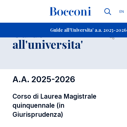
Lin
EN
Contatti
-
Guide
Guide all'Universita' a.a. 2025-2026
Open s
all'universita'
A.A. 2025-2026
Corso di Laurea Magistrale
quinquennale (in
Giurisprudenza)