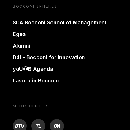
BOCCONI SPHERES
SDA Bocconi School of Management
Egea
Alumni
B4i - Bocconi for innovation
yoU@B Agenda
Lavora in Bocconi
MEDIA CENTER
BTV
TL
ON