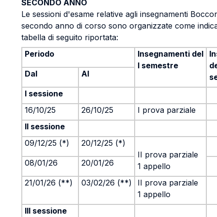
SECONDO ANNO
Le sessioni d'esame relative agli insegnamenti Boccon
secondo anno di corso sono organizzate come indica
tabella di seguito riportata:
Periodo
Insegnamenti
del
I
I semestre
de
Dal
Al
s
I sessione
16/10/25
26/10/25
I prova parziale
II sessione
09/12/25 (*)
20/12/25 (*)
II prova parziale
08/01/26
20/01/26
1 appello
21/01/26 (**)
03/02/26 (**)
II prova parziale
1 appello
III sessione