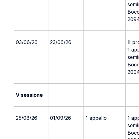
semi
Bocc
209
03/06/26
23/06/26
II pr
1 ap
semi
Bocc
209
V sessione
25/08/26
01/09/26
1 appello
1 ap
semi
Bocc