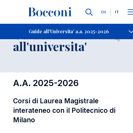
Lingue
EN
IT
Contatti
-
Guide
Guide all'Universita' a.a. 2025-2026
Open s
all'universita'
A.A. 2025-2026
Corsi di Laurea Magistrale
interateneo con il Politecnico di
Milano