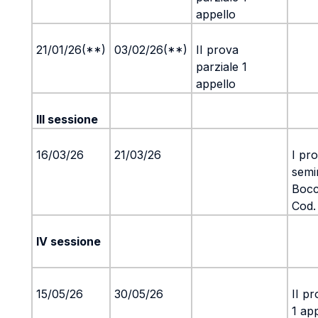
appello
21/01/26(**)
03/02/26(**)
II prova
parziale 1
appello
III sessione
16/03/26
21/03/26
I pr
semi
Bocc
Cod.
IV sessione
15/05/26
30/05/26
II pr
1 ap