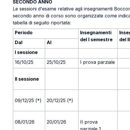
SECONDO ANNO
Le sessioni d'esame relative agli insegnamenti Boccon
secondo anno di corso sono organizzate come indica
tabella di seguito riportata:
Periodo
Insegnamenti
Inse
del I semestre
del 
Dal
Al
I sessione
16/10/25
25/10/25
I prova parziale
II sessione
09/12/25 (*)
20/12/25 (*)
08/01/26
20/01/26
II prova
parziale 1