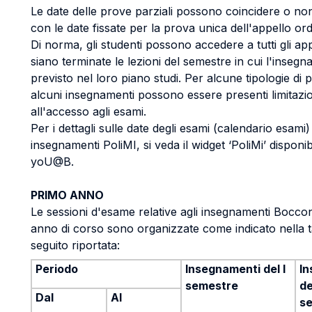
Le date delle prove parziali possono coincidere o no
con le date fissate per la prova unica dell'appello ord
Di norma, gli studenti possono accedere a tutti gli ap
siano terminate le lezioni del semestre in cui l'inseg
previsto nel loro piano studi. Per alcune tipologie di 
alcuni insegnamenti possono essere presenti limitazio
all'accesso agli esami.
Per i dettagli sulle date degli esami (calendario esami) 
insegnamenti PoliMI, si veda il widget ‘PoliMi’ disponi
yoU@B.
PRIMO ANNO
Le sessioni d'esame relative agli insegnamenti Boccon
anno di corso sono organizzate come indicato nella t
seguito riportata:
Periodo
Insegnamenti del I
In
semestre
del
Dal
Al
s