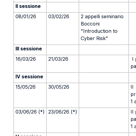
II sessione
08/01/26
03/02/26
2 appelli seminario
Bocconi
"Introduction to
Cyber Risk"
III sessione
16/03/26
21/03/26
I 
pa
IV sessione
15/05/26
30/05/26
II
pr
1 
03/06/26 (*)
23/06/26 (*)
II
pa
1 