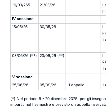
16/03/265
21/03/26
I 
pa
IV sessione
15/05/26
30/05/26
II
pa
1 
03/06/26 (**)
23/06/26 (**)
II
pa
1 
V sessione
25/08/26
05/09/26
1 appello
1 
(*) Nel periodo 9 - 20 dicembre 2025, per gli insegn
impartiti nel I semestre è previsto un appello riservato