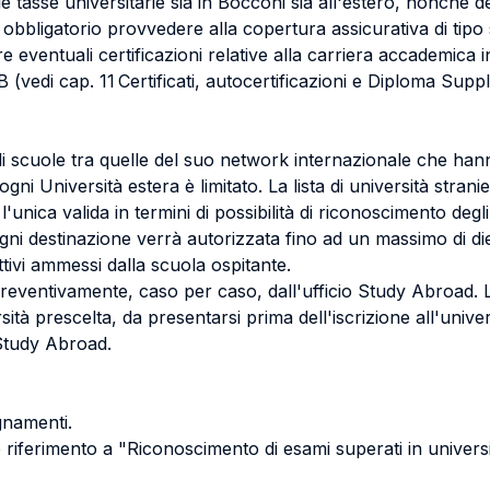
asse universitarie sia in Bocconi sia all'estero, nonché dell
obbligatorio provvedere alla copertura assicurativa di tipo s
re eventuali certificazioni relative alla carriera accademica 
(vedi cap. 11 Certificati, autocertificazioni e Diploma Supple
i scuole tra quelle del suo network internazionale che hanno
ni Università estera è limitato. La lista di università stranie
unica valida in termini di possibilità di riconoscimento degl
gni destinazione verrà autorizzata fino ad un massimo di d
tivi ammessi dalla scuola ospitante.
preventivamente, caso per caso, dall'ufficio Study Abroad. 
sità prescelta, da presentarsi prima dell'iscrizione all'uni
 Study Abroad.
gnamenti.
riferimento a "Riconoscimento di esami superati in universi