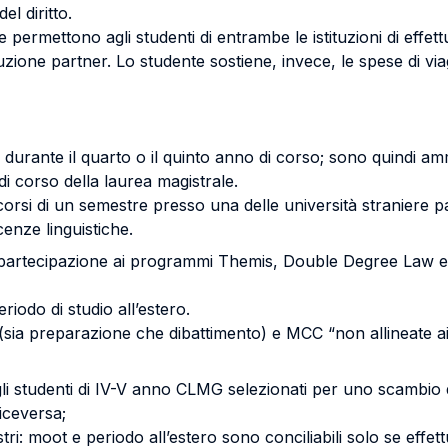
el diritto.
à e permettono agli studenti di entrambe le istituzioni di effe
ituzione partner. Lo studente sostiene, invece, le spese di via
 - durante il quarto o il quinto anno di corso; sono quindi a
di corso della laurea magistrale.
corsi di un semestre presso una delle università straniere
cenze linguistiche.
 partecipazione ai programmi Themis, Double Degree Law e
iodo di studio all’estero.
(sia preparazione che dibattimento) e MCC “non allineate ai
 gli studenti di IV-V anno CLMG selezionati per uno scambio
iceversa;
i: moot e periodo all’estero sono conciliabili solo se effettua