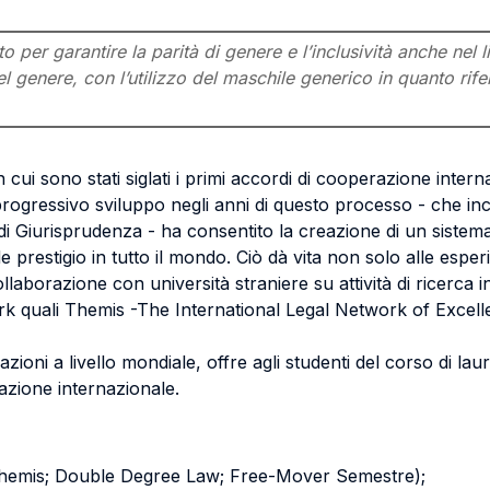
per garantire la parità di genere e l’inclusività anche nel l
l genere, con l’utilizzo del maschile generico in quanto rifer
cui sono stati siglati i primi accordi di cooperazione internaz
l progressivo sviluppo negli anni di questo processo - che in
 di Giurisprudenza - ha consentito la creazione di un sistem
e prestigio in tutto il mondo. Ciò dà vita non solo alle esper
laborazione con università straniere su attività di ricerca in
work quali Themis -The International Legal Network of Excel
lazioni a livello mondiale, offre agli studenti del corso di l
zione internazionale.
hemis; Double Degree Law; Free-Mover Semestre);