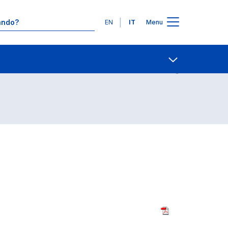
Lingue
EN
IT
Menu
Giurisprudenza)
Contatti
Open share