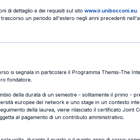
i di dettaglio e dei requisiti sul sito
www.ir.unibocconi.eu
.
nno trascorso un periodo all'estero negli anni precedenti ne
i corso si segnala in particolare il Programma Themis-The In
bro fondatore.
o della durata di un semestre - solitamente il primo - pres
versità europee del network e uno stage in un contesto inte
imento della laurea, viene rilasciato il certificato Joint Ce
getta al pagamento di un contributo amministrativo.
ola volta, durante il quarto o il quinto anno di corso; so