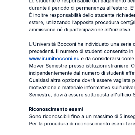
Lo studente è responsabile del pagamento delle t
durante il periodo di permanenza all'estero. E’ 
È inoltre responsabilità dello studente richiede
estere, utilizzando l’apposita procedura cert@B 
ammissione né di partecipazione all'iniziativa.
L'Università Bocconi ha individuato una serie d
precedenti. Il numero di studenti consentito in og
www.ir.unibocconi.eu
è da considerarsi come l'
Mover Semestre presso istituzioni straniere. O
indipendentemente dal numero di studenti effet
Qualsiasi altra opzione dovrà essere vagliata 
motivazione e materiale informativo sull'univer
Semestre, dovrà essere sottoposta all'ufficio
Riconoscimento esami
Sono riconoscibili fino a un massimo di 5 inse
Per la procedura di riconoscimento esami fare 