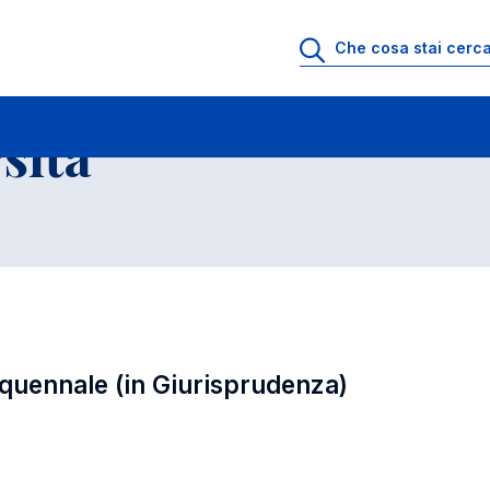
ll'Universita' a.a. 2025-2026
Corso di Laurea Magistrale quinquennale (in 
sita'
nquennale (in Giurisprudenza)