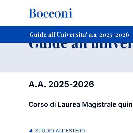
-
Home
Per studenti iscritti
Guide all'Universita'
Guide a
Guide all'Universita' a.a. 2025-2026
Guide all'univer
A.A. 2025-2026
Corso di Laurea Magistrale qui
4.
STUDIO ALL'ESTERO