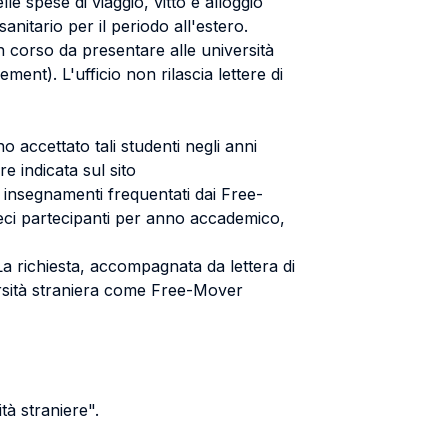
e spese di viaggio, vitto e alloggio
anitario per il periodo all'estero.
in corso da presentare alle università
ment). L'ufficio non rilascia lettere di
 accettato tali studenti negli anni
re indicata sul sito
i insegnamenti frequentati dai Free-
ieci partecipanti per anno accademico,
La richiesta, accompagnata da lettera di
versità straniera come Free-Mover
tà straniere".