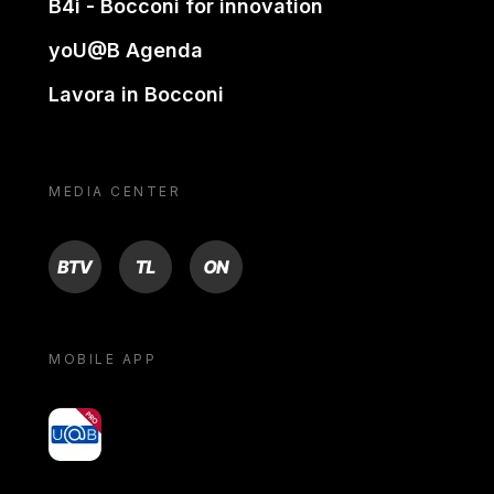
B4i - Bocconi for innovation
yoU@B Agenda
Lavora in Bocconi
MEDIA CENTER
BTV
TL
ON
MOBILE APP
yoU@B