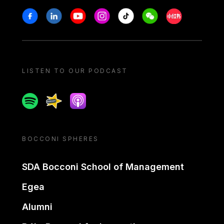
Stay in touch
Facebook
Linkedin
Youtube
Instagram
Tiktok
Weechat
Xiaohongshu/
LISTEN TO OUR PODCAST
Spotify
Spreaker
Apple podcast
BOCCONI SPHERES
SDA Bocconi School of Management
Egea
Alumni