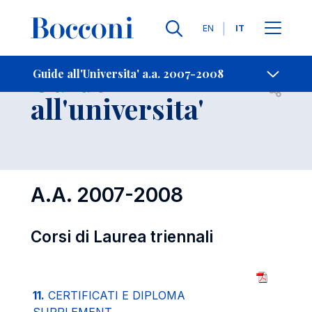
Lingue
EN
IT
Contatti
-
Guide
Guide all'Universita' a.a. 2007-2008
Open s
all'universita'
A.A. 2007-2008
Corsi di Laurea triennali
11.
CERTIFICATI E DIPLOMA