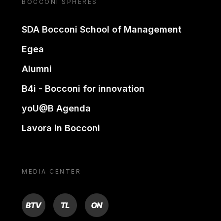
BOCCONI SPHERES
SDA Bocconi School of Management
Egea
Alumni
B4i - Bocconi for innovation
yoU@B Agenda
Lavora in Bocconi
MEDIA CENTER
BTV
TL
ON