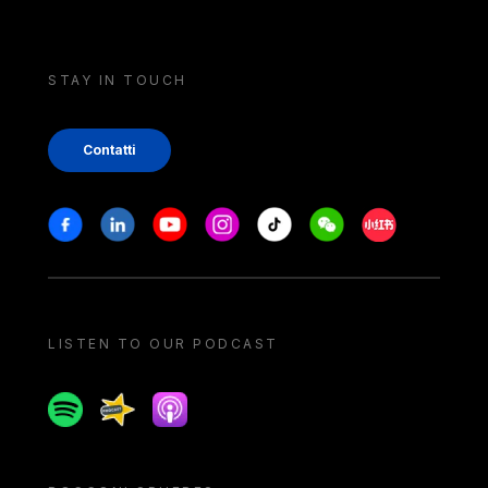
STAY IN TOUCH
Contatti
Stay in touch
Facebook
Linkedin
Youtube
Instagram
Tiktok
Weechat
Xiaohongshu/
LISTEN TO OUR PODCAST
Spotify
Spreaker
Apple podcast