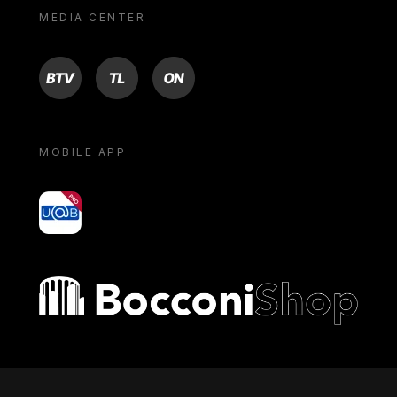
MEDIA CENTER
BTV
TL
ON
MOBILE APP
yoU@B
Bocconi shop