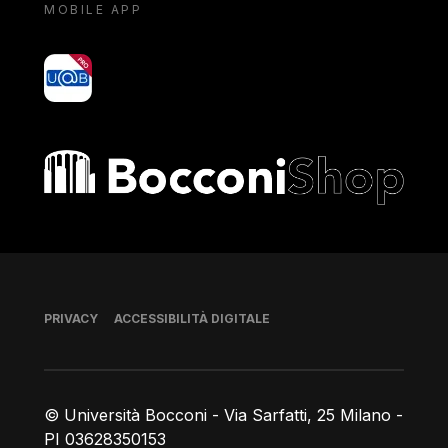
MOBILE APP
yoU@B
Bocconi shop
Piè di pagina
PRIVACY
ACCESSIBILITÀ DIGITALE
© Università Bocconi - Via Sarfatti, 25 Milano -
PI 03628350153