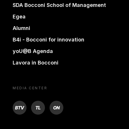
SDA Bocconi School of Management
Egea
Alumni
B4i - Bocconi for innovation
yoU@B Agenda
Lavora in Bocconi
MEDIA CENTER
BTV
TL
ON