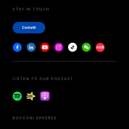
STAY IN TOUCH
Contatti
Stay in touch
Facebook
Linkedin
Youtube
Instagram
Tiktok
Weechat
Xiaohongshu/
LISTEN TO OUR PODCAST
Spotify
Spreaker
Apple podcast
BOCCONI SPHERES