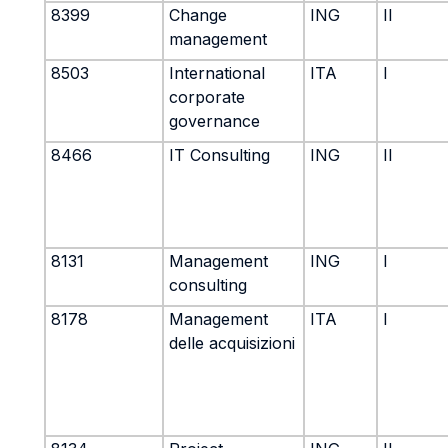
8399
Change
ING
II
management
8503
International
ITA
I
corporate
governance
8466
IT Consulting
ING
II
8131
Management
ING
I
consulting
8178
Management
ITA
I
delle acquisizioni