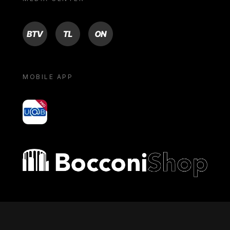
BTV
TL
ON
MOBILE APP
yoU@B
Bocconi shop