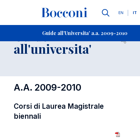
Lingue
EN
IT
Contatti
-
Guide
Guide all'Universita' a.a. 2009-2010
Open s
all'universita'
A.A. 2009-2010
Corsi di Laurea Magistrale
biennali