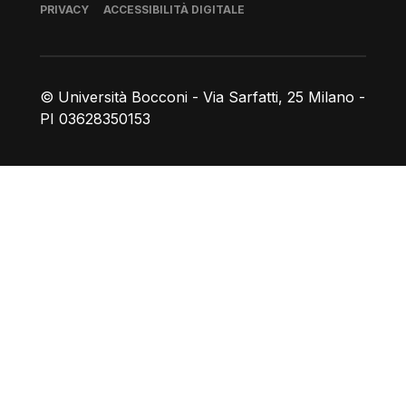
Piè di pagina
PRIVACY
ACCESSIBILITÀ DIGITALE
© Università Bocconi - Via Sarfatti, 25 Milano -
PI 03628350153