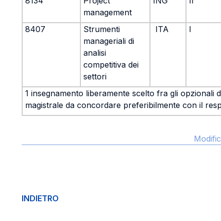
8134
Project
ING
II
management
8407
Strumenti
ITA
I
manageriali di
analisi
competitiva dei
settori
1 insegnamento liberamente scelto fra gli opzionali de
magistrale da concordare preferibilmente con il res
Modific
INDIETRO