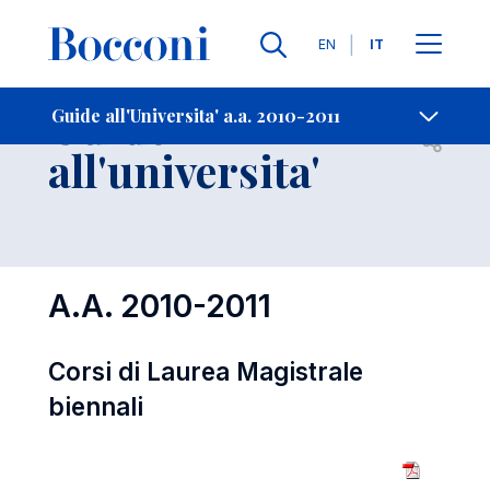
Lingue
EN
IT
Contatti
-
Guide
Guide all'Universita' a.a. 2010-2011
Open s
all'universita'
A.A. 2010-2011
Corsi di Laurea Magistrale
biennali