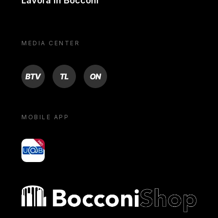
Lavora in Bocconi
MEDIA CENTER
BTV
TL
ON
MOBILE APP
yoU@B
Bocconi shop