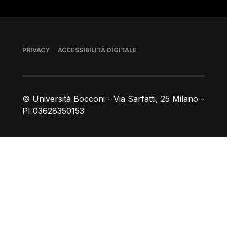
Piè di pagina
PRIVACY
ACCESSIBILITÀ DIGITALE
© Università Bocconi - Via Sarfatti, 25 Milano -
PI 03628350153