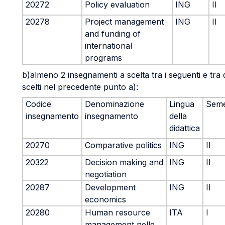
20272
Policy evaluation
ING
II
20278
Project management
ING
II
and funding of
international
programs
b)almeno 2 insegnamenti a scelta tra i seguenti e tra 
scelti nel precedente punto a):
Codice
Denominazione
Lingua
Seme
insegnamento
insegnamento
della
didattica
20270
Comparative politics
ING
II
20322
Decision making and
ING
II
negotiation
20287
Development
ING
II
economics
20280
Human resource
ITA
I
management nelle