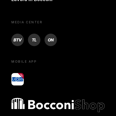
MEDIA CENTER
BTV
TL
ON
MOBILE APP
yoU@B
Bocconi shop