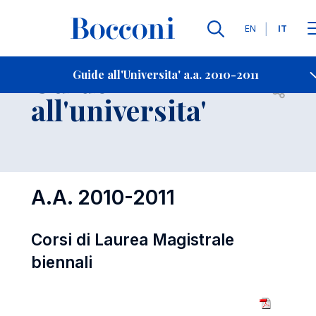
Lingue
EN
IT
Contatti
-
Guide
Guide all'Universita' a.a. 2010-2011
Open s
all'universita'
A.A. 2010-2011
Corsi di Laurea Magistrale
biennali