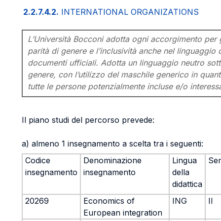
2.2.7.4.2.
INTERNATIONAL ORGANIZATIONS
L’Università Bocconi adotta ogni accorgimento per g
parità di genere e l’inclusività anche nel linguaggio 
documenti ufficiali. Adotta un linguaggio neutro sotto
genere, con l’utilizzo del maschile generico in quanto
tutte le persone potenzialmente incluse e/o interess
Il piano studi del percorso prevede:
a) almeno 1 insegnamento a scelta tra i seguenti:
Codice
Denominazione
Lingua
Se
insegnamento
insegnamento
della
didattica
20269
Economics of
ING
II
European integration