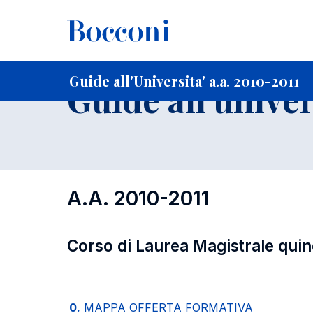
-
Home
Per studenti iscritti
Guide all'Universita'
Guide a
Guide all'Universita' a.a. 2010-2011
Guide all'univer
A.A. 2010-2011
Corso di Laurea Magistrale qui
0.
MAPPA OFFERTA FORMATIVA