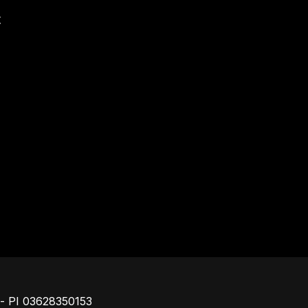
t
Piè di pagina
o - PI 03628350153