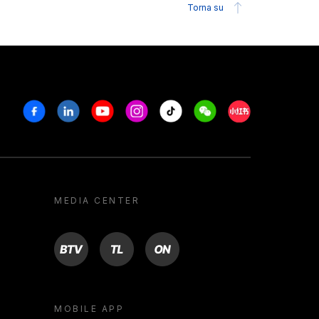
Torna su
Facebook
Linkedin
Youtube
Instagram
Tiktok
Weechat
Xiaohongshu/R
MEDIA CENTER
BTV
TL
ON
MOBILE APP