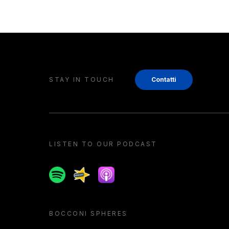
STAY IN TOUCH
Contatti
LISTEN TO OUR PODCAST
Spotify
Spreaker
Apple podcast
BOCCONI SPHERES