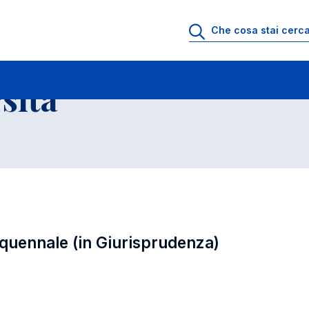
ll'Universita' a.a. 2010-2011
Corso di Laurea Magistrale in Giurisprudenza
sita'
nquennale (in Giurisprudenza)