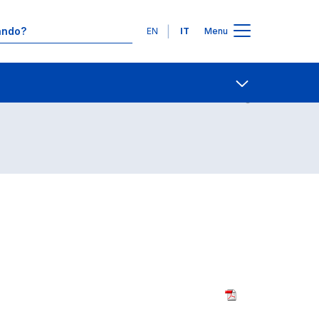
Lingue
EN
IT
Menu
Contatti
Open share