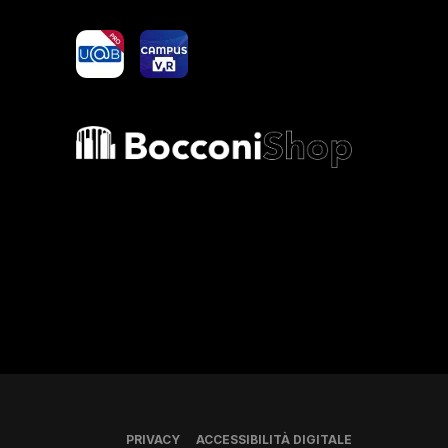
yoU@B
Campus VR
Bocconi shop
PRIVACY
ACCESSIBILITÀ DIGITALE