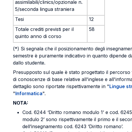
assimilabili/clinics/opzionale n.
5/seconda lingua straniera
Tesi
12
Totale crediti previsti per il
58
quinto anno di corso
(*) Si segnala che il posizionamento degli insegnamenti
semestre è puramente indicativo in quanto dipende dal
dallo studente.
Presupposto sul quale è stato progettato il percorso 
di conoscenze di base relative all'inglese e all'informa
dettaglio sono riportate rispettivamente in "
Lingue st
"
Informatica
".
NOTA:
Cod. 6244 ‘Diritto romano modulo 1’ e cod. 6245 
modulo 2’ sono rispettivamente il primo e il sec
dell’insegnamento cod. 6243 ‘Diritto romano’.