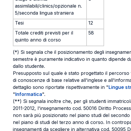
assimilabili/clinics/opzionale n.
5/seconda lingua straniera
Tesi
12
Totale crediti previsti per il
58
quinto anno di corso
(*) Si segnala che il posizionamento degli insegnamenti
semestre è puramente indicativo in quanto dipende dal
dallo studente.
Presupposto sul quale è stato progettato il percorso 
di conoscenze di base relative all'inglese e all'informa
dettaglio sono riportate rispettivamente in "
Lingue st
"
Informatica
".
(**) Si segnala inoltre che, per gli studenti immatricolat
2011-2012, l'insegnamento cod. 50016 Diritto Processu
non sarà più posizionato nel piano studi del secondo
nel piano di studi del terzo anno di corso. In contropar
insegnamenti da scegliere in alternativa cod. 50095 D