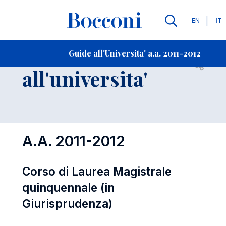
Lingue
EN
IT
Contatti
-
Guide
Guide all'Universita' a.a. 2011-2012
Open s
all'universita'
A.A. 2011-2012
Corso di Laurea Magistrale
quinquennale (in
Giurisprudenza)