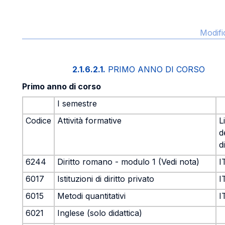
Modifi
2.1.6.2.1.
PRIMO ANNO DI CORSO
Primo anno di corso
I semestre
Codice
Attività formative
L
d
d
6244
Diritto romano - modulo 1 (Vedi nota)
I
6017
Istituzioni di diritto privato
I
6015
Metodi quantitativi
I
6021
Inglese (solo didattica)