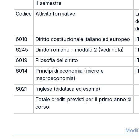
II semestre
Codice
Attività formative
L
d
d
6018
Diritto costituzionale italiano ed europeo
I
6245
Diritto romano - modulo 2 (Vedi nota)
I
6019
Filosofia del diritto
I
6014
Principi di economia (micro e
I
macroeconomia)
6021
Inglese (didattica ed esame)
Totale crediti previsti per il primo anno di
corso
Modif