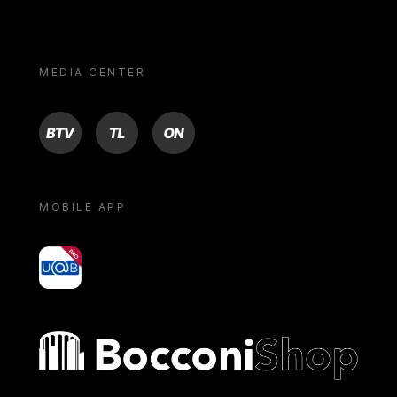
MEDIA CENTER
BTV
TL
ON
MOBILE APP
yoU@B
Bocconi shop