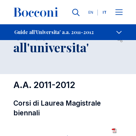
Lingue
EN
IT
Contatti
-
Guide
Guide all'Universita' a.a. 2011-2012
Open s
all'universita'
A.A. 2011-2012
Corsi di Laurea Magistrale
biennali