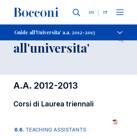
Lingue
EN
IT
Contatti
-
Guide
Guide all'Universita' a.a. 2012-2013
Open s
all'universita'
A.A. 2012-2013
Corsi di Laurea triennali
6.6.
TEACHING ASSISTANTS