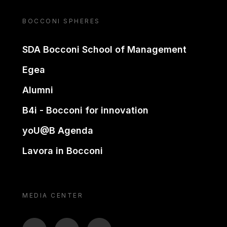
BOCCONI SPHERES
SDA Bocconi School of Management
Egea
Alumni
B4i - Bocconi for innovation
yoU@B Agenda
Lavora in Bocconi
MEDIA CENTER
BTV
TL
ON