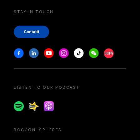
STAY IN TOUCH
Contatti
Stay in touch
Facebook
Linkedin
Youtube
Instagram
Tiktok
Weechat
Xiaohongshu/
LISTEN TO OUR PODCAST
Spotify
Spreaker
Apple podcast
BOCCONI SPHERES