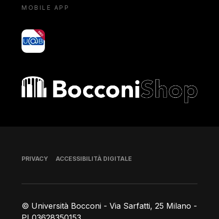
MOBILE APP
yoU@B
Bocconi shop
Piè di pagina
PRIVACY
ACCESSIBILITÀ DIGITALE
© Università Bocconi - Via Sarfatti, 25 Milano -
PI 03628350153