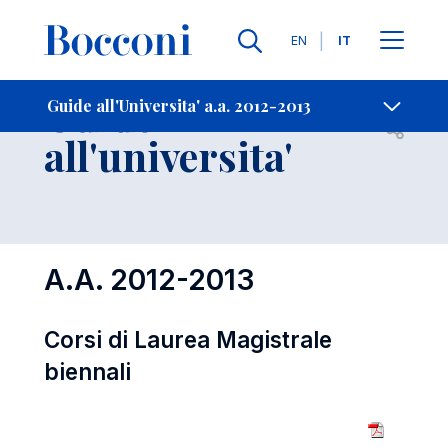
Lingue
EN
IT
Contatti
-
Guide
Guide all'Universita' a.a. 2012-2013
Open s
all'universita'
A.A. 2012-2013
Corsi di Laurea Magistrale
biennali