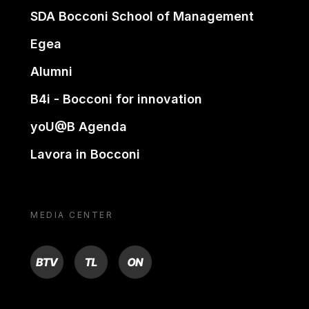
SDA Bocconi School of Management
Egea
Alumni
B4i - Bocconi for innovation
yoU@B Agenda
Lavora in Bocconi
MEDIA CENTER
BTV
TL
ON