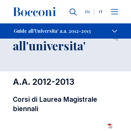
Lingue
EN
IT
Contatti
-
Guide
Guide all'Universita' a.a. 2012-2013
Open s
all'universita'
A.A. 2012-2013
Corsi di Laurea Magistrale
biennali