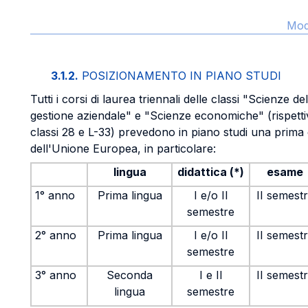
Modi
3.1.2.
POSIZIONAMENTO IN PIANO STUDI
Tutti i corsi di laurea triennali delle classi "Scienze d
gestione aziendale" e "Scienze economiche" (rispetti
classi 28 e L-33) prevedono in piano studi una prima
dell'Unione Europea, in particolare:
lingua
didattica (*)
esame
1° anno
Prima lingua
I e/o II
II semest
semestre
2° anno
Prima lingua
I e/o II
II semest
semestre
3° anno
Seconda
I e II
II semest
lingua
semestre