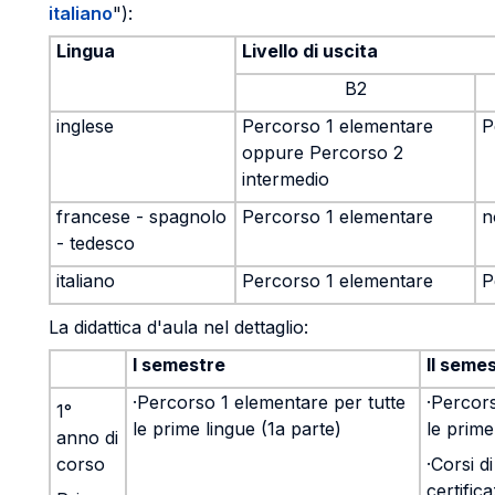
italiano
"):
Lingua
Livello di uscita
B2
inglese
Percorso 1 elementare
P
oppure Percorso 2
intermedio
francese - spagnolo
Percorso 1 elementare
n
- tedesco
italiano
Percorso 1 elementare
P
La didattica d'aula nel dettaglio:
I semestre
II seme
·Percorso 1 elementare per tutte
·Percors
1°
le prime lingue (1a parte)
le prime
anno di
corso
·Corsi d
certifica