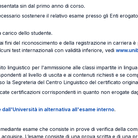
esentata sin dal primo anno di corso.
essario sostenere il relativo esame presso gli Enti erogatori 
 a carico dello studente.
 ai fini del riconoscimento e della registrazione in carriera è 
uni test internazionali con validità inferiore, vedi
www.unib
ito linguistico per l'ammissione alle classi impartite in lin
ondenti al livello di uscita e ai contenuti richiesti e se comp
o la Segreteria del Centro Linguistico del certificato origina
dicate certificazioni corrispondenti in quanto non erogate dagl
 dall'Università in alternativa all'esame interno
.
mediante esame che consiste in prove di verifica della comp
acquisire. L’esame consiste di una prova scritta e di una pro