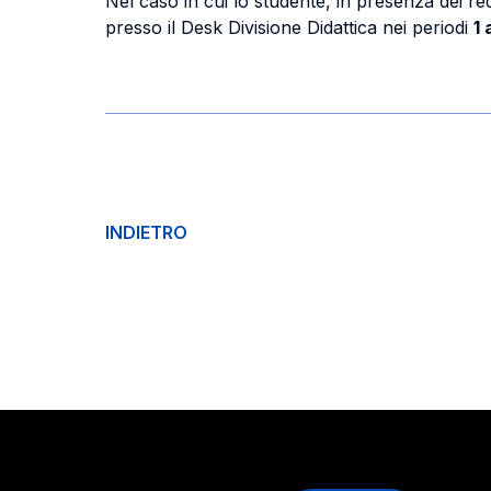
Nel caso in cui lo studente, in presenza dei req
presso il Desk Divisione Didattica nei periodi
1
INDIETRO