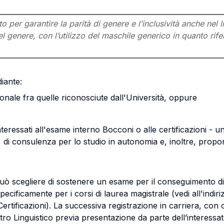
per garantire la parità di genere e l’inclusività anche nel l
l genere, con l’utilizzo del maschile generico in quanto rifer
iante:
ionale fra quelle riconosciute dall'Università, oppure
 interessati all'esame interno Bocconi o alle certificazioni - u
 di consulenza per lo studio in autonomia e, inoltre, propon
può scegliere di sostenere un esame per il conseguimento di
pecificamente per i corsi di laurea magistrale (vedi all'indiri
rtificazioni). La successiva registrazione in carriera, con c
o Linguistico previa presentazione da parte dell’interessato 