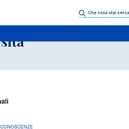
ll'Universita' a.a. 2013-2014
Corsi di Laurea Magistrale
sita'
ali
E CONOSCENZE