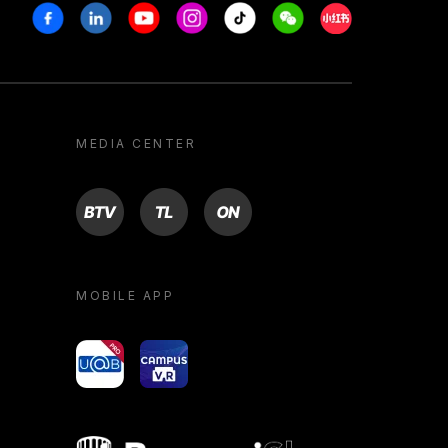
Facebook
Linkedin
Youtube
Instagram
Tiktok
Weechat
Xiaohongshu/R
MEDIA CENTER
BTV
TL
ON
MOBILE APP
yoU@B
Campus VR
Bocconi shop