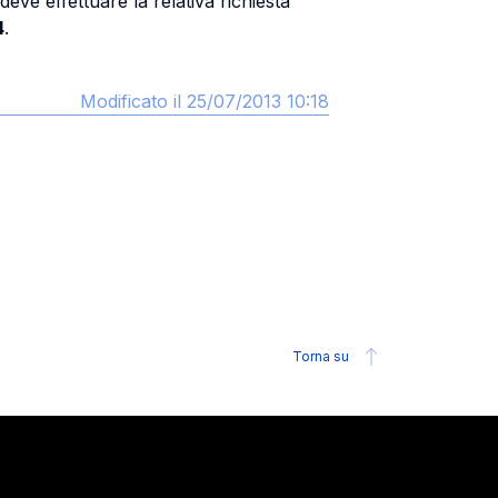
eve effettuare la relativa richiesta
4
.
Modificato il 25/07/2013 10:18
Torna su