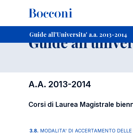
-
Home
Per studenti iscritti
Guide all'Universita'
Guide a
Guide all'Universita' a.a. 2013-2014
Guide all'univer
A.A. 2013-2014
Corsi di Laurea Magistrale bienn
3.8.
MODALITA' DI ACCERTAMENTO DELL