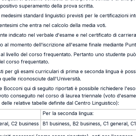
 positivo superamento della prova scritta.
esimi standard linguistici previsti per le certificazioni int
tesimi che entra nel calcolo della media voti.
nte indicato nel verbale d'esame e nel certificato di carriera
rato al momento dell'iscrizione all'esame finale mediante Pun
ta al livello del corso frequentato. Pertanto uno studente 
 del corso frequentato.
visti per gli esami curriculari di prima e seconda lingua è poss
a quelle riconosciute dall'Università.
nale Bocconi qui di seguito riportati è possibile richiedere l'e
 voto conseguito nel corso di laurea triennale (voto d'esame
delle relative tabelle definite dal Centro Linguistico):
Per la seconda lingua:
eral, C2 business
B1 business, B2 business, C1 general, C