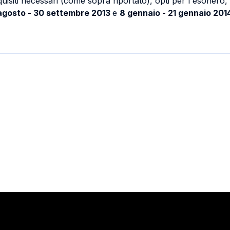
uisiti necessari (come sopra riportato), opti per l'esonero, d
 agosto - 30 settembre 2013
e
8 gennaio - 21 gennaio 201