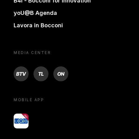
B4i - Bocconi for innovation
yoU@B Agenda
Lavora in Bocconi
MEDIA CENTER
BTV
TL
ON
MOBILE APP
yoU@B