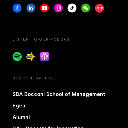
Stay in touch
Facebook
Linkedin
Youtube
Instagram
Tiktok
Weechat
Xiaohongshu/
LISTEN TO OUR PODCAST
Spotify
Spreaker
Apple podcast
BOCCONI SPHERES
SDA Bocconi School of Management
Egea
Alumni