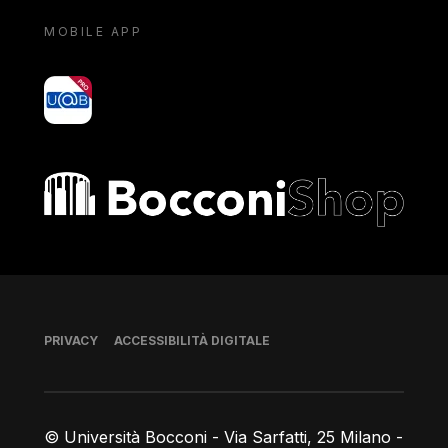
MOBILE APP
yoU@B
Bocconi shop
Piè di pagina
PRIVACY
ACCESSIBILITÀ DIGITALE
© Università Bocconi - Via Sarfatti, 25 Milano -