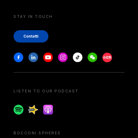
STAY IN TOUCH
Contatti
Stay in touch
Facebook
Linkedin
Youtube
Instagram
Tiktok
Weechat
Xiaohongshu/
LISTEN TO OUR PODCAST
Spotify
Spreaker
Apple podcast
BOCCONI SPHERES