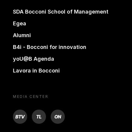
SDA Bocconi School of Management
Egea
Alumni
B4i - Bocconi for innovation
yoU@B Agenda
Lavora in Bocconi
MEDIA CENTER
BTV
TL
ON