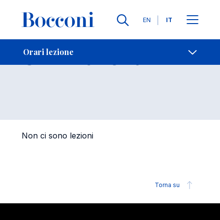
Lingue
EN
IT
Contatti
-
Orari lezione
Orari lezione
Open s
Non ci sono lezioni
Torna su