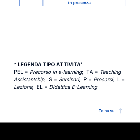
* LEGENDA TIPO ATTIVITA'
PEL =
Precorso in e-learning
; TA =
Teaching
Assistantship
; S =
Seminari
; P =
Precorsi
; L =
Lezione
; EL =
Didattica E-Learning
Torna su