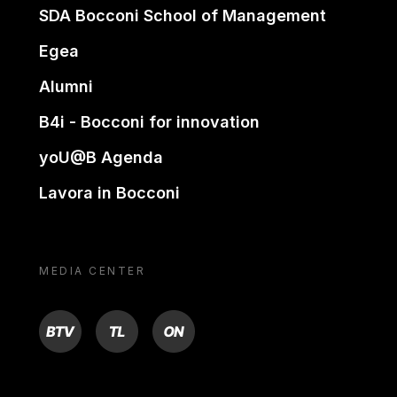
SDA Bocconi School of Management
Egea
Alumni
B4i - Bocconi for innovation
yoU@B Agenda
Lavora in Bocconi
MEDIA CENTER
BTV
TL
ON