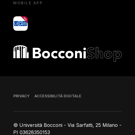
MOBILE APP
yoU@B
Bocconi shop
Piè di pagina
PRIVACY
ACCESSIBILITÀ DIGITALE
© Università Bocconi - Via Sarfatti, 25 Milano -
PI 03628350153