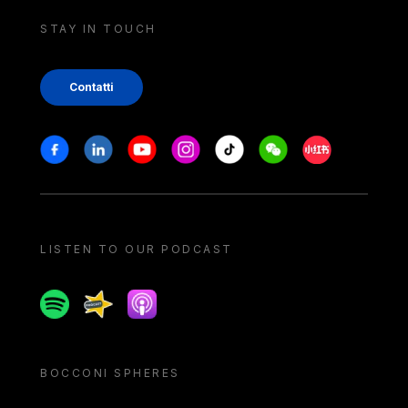
STAY IN TOUCH
Contatti
Stay in touch
Facebook
Linkedin
Youtube
Instagram
Tiktok
Weechat
Xiaohongshu/
LISTEN TO OUR PODCAST
Spotify
Spreaker
Apple podcast
BOCCONI SPHERES