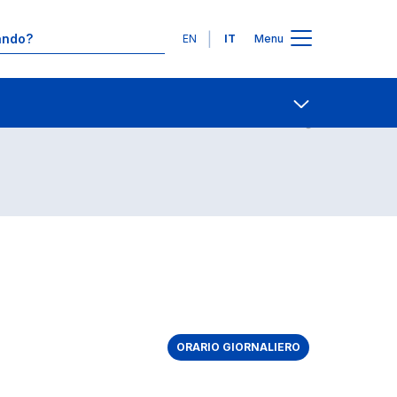
Lingue
EN
IT
Menu
Contatti
Open share
ORARIO GIORNALIERO