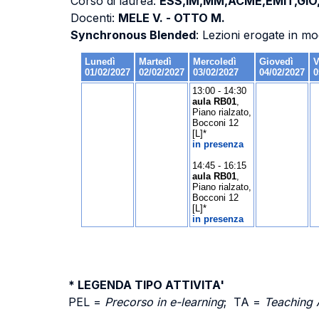
Corso di laurea:
ESS,IM,MM,ACME,EMIT,GIO
Docenti:
MELE V. - OTTO M.
Synchronous Blended
: Lezioni erogate in mo
* LEGENDA TIPO ATTIVITA'
PEL =
Precorso in e-learning
; TA =
Teaching 