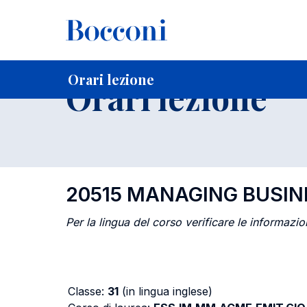
-
Home
Per studenti iscritti
Orari, Aule e Calendari
Orari
Orari lezione
Orari lezione
20515 MANAGING BUSI
Per la lingua del corso verificare le informazion
Classe:
31
(in lingua inglese)