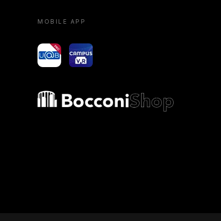
MOBILE APP
yoU@B
Campus VR
Bocconi shop