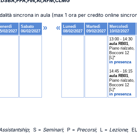
,DSBA,PPA,FIN,AI,AFM,CLMG
dalità sincrona in aula (max 1 ora per credito online sincro
Assistantship
; S =
Seminari
; P =
Precorsi
; L =
Lezione
; E