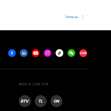
Torna su
Facebook
Linkedin
Youtube
Instagram
Tiktok
Weechat
Xiaohongshu/R
MEDIA CENTER
BTV
TL
ON