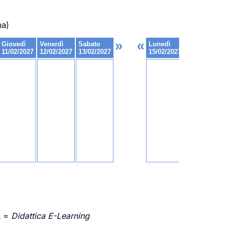
na)
L =
Didattica E-Learning