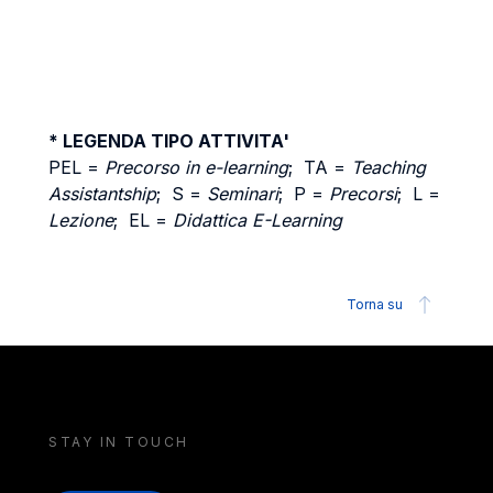
* LEGENDA TIPO ATTIVITA'
PEL =
Precorso in e-learning
; TA =
Teaching
Assistantship
; S =
Seminari
; P =
Precorsi
; L =
Lezione
; EL =
Didattica E-Learning
Torna su
STAY IN TOUCH