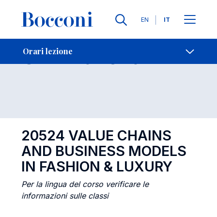
Lingue
EN
IT
Contatti
-
Orari lezione
Orari lezione
Open s
20524 VALUE CHAINS
AND BUSINESS MODELS
IN FASHION & LUXURY
Per la lingua del corso verificare le
informazioni sulle classi