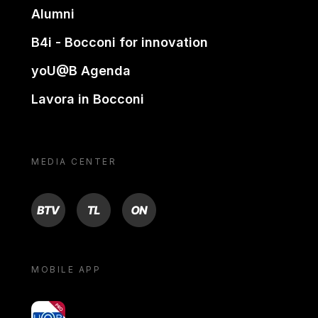
Alumni
B4i - Bocconi for innovation
yoU@B Agenda
Lavora in Bocconi
MEDIA CENTER
BTV
TL
ON
MOBILE APP
yoU@B