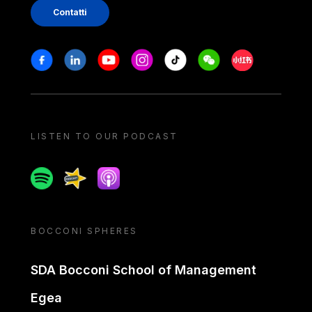
Contatti
Stay in touch
Facebook
Linkedin
Youtube
Instagram
Tiktok
Weechat
Xiaohongshu/
LISTEN TO OUR PODCAST
Spotify
Spreaker
Apple podcast
BOCCONI SPHERES
SDA Bocconi School of Management
Egea