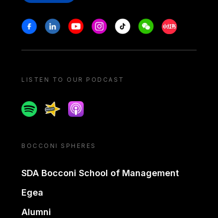
Stay in touch
Facebook
Linkedin
Youtube
Instagram
Tiktok
Weechat
Xiaohongshu/
LISTEN TO OUR PODCAST
Spotify
Spreaker
Apple podcast
BOCCONI SPHERES
SDA Bocconi School of Management
Egea
Alumni