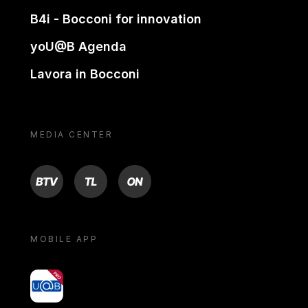
B4i - Bocconi for innovation
yoU@B Agenda
Lavora in Bocconi
MEDIA CENTER
BTV
TL
ON
MOBILE APP
yoU@B