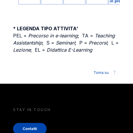
* LEGENDA TIPO ATTIVITA'
PEL =
Precorso in e-learning
; TA =
Teaching
Assistantship
; S =
Seminari
; P =
Precorsi
; L =
Lezione
; EL =
Didattica E-Learning
Torna su
STAY IN TOUCH
Contatti