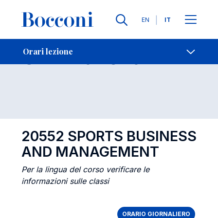
Lingue
EN
IT
Contatti
-
Orari lezione
Orari lezione
Open s
20552 SPORTS BUSINESS
AND MANAGEMENT
Per la lingua del corso verificare le
informazioni sulle classi
ORARIO GIORNALIERO