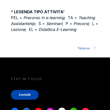
* LEGENDA TIPO ATTIVITA'
PEL =
Precorso in e-learning
; TA =
Teaching
Assistantship
; S =
Seminari
; P =
Precorsi
; L =
Lezione
; EL =
Didattica E-Learning
Torna su
STAY IN TOUCH
Contatti