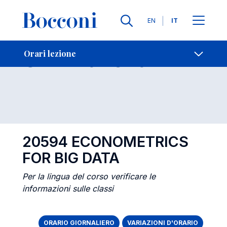
Lingue
EN
IT
Contatti
-
Orari lezione
Orari lezione
Open s
20594 ECONOMETRICS
FOR BIG DATA
Per la lingua del corso verificare le
informazioni sulle classi
ORARIO GIORNALIERO
VARIAZIONI D'ORARIO