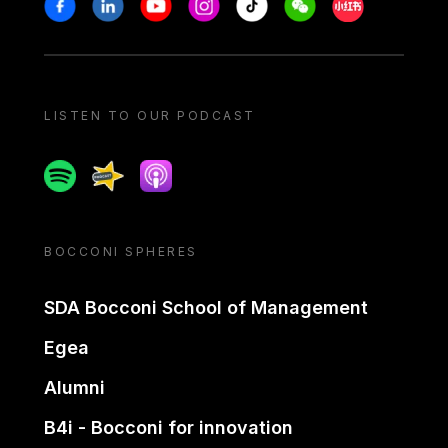
Stay in touch
Facebook
Linkedin
Youtube
Instagram
Tiktok
Weechat
Xiaohongshu/
LISTEN TO OUR PODCAST
Spotify
Spreaker
Apple podcast
BOCCONI SPHERES
SDA Bocconi School of Management
Egea
Alumni
B4i - Bocconi for innovation