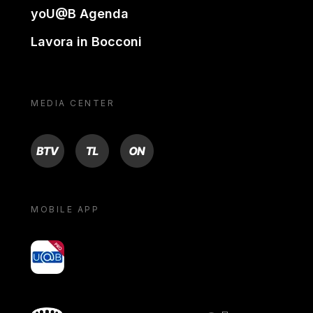
yoU@B Agenda
Lavora in Bocconi
MEDIA CENTER
BTV
TL
ON
MOBILE APP
yoU@B