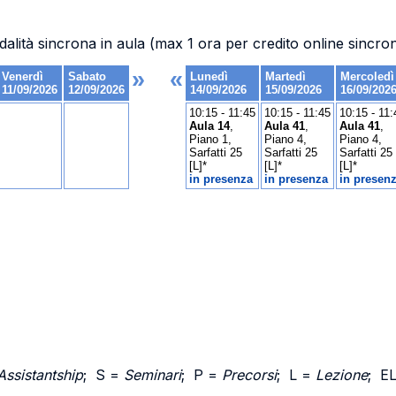
dalità sincrona in aula (max 1 ora per credito online sincro
Assistantship
; S =
Seminari
; P =
Precorsi
; L =
Lezione
; E