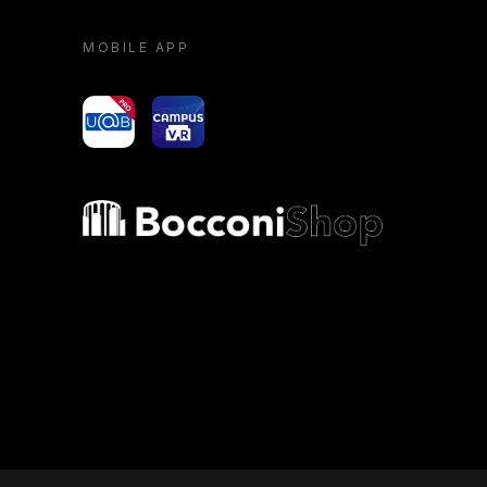
MOBILE APP
yoU@B
Campus VR
Bocconi shop