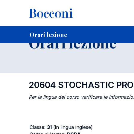
-
Home
Per studenti iscritti
Orari, Aule e Calendari
Orari
Orari lezione
Orari lezione
20604 STOCHASTIC PR
Per la lingua del corso verificare le informazion
Classe:
31
(in lingua inglese)