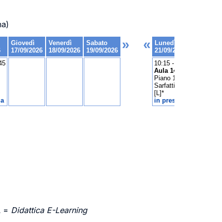
na)
L =
Didattica E-Learning