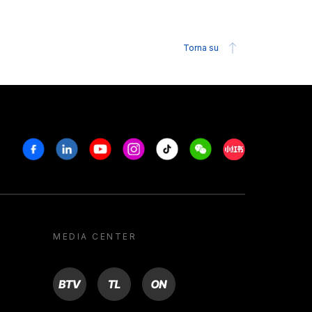
Torna su
Facebook
Linkedin
Youtube
Instagram
Tiktok
Weechat
Xiaohongshu/R
MEDIA CENTER
BTV
TL
ON