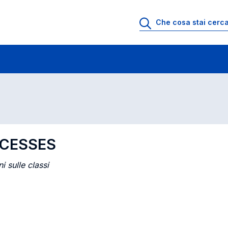
 lezione
Insegnamenti in ordine di codice
OCESSES
i sulle classi