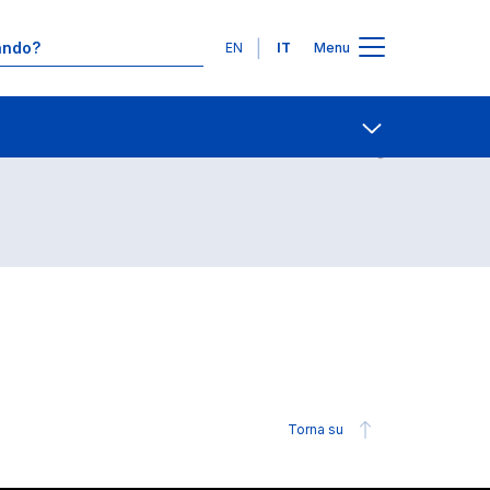
Lingue
EN
IT
Menu
Contatti
Open share
Torna su