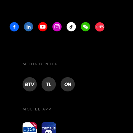
Facebook
Linkedin
Youtube
Instagram
Tiktok
Weechat
Xiaohongshu/R
MEDIA CENTER
BTV
TL
ON
MOBILE APP
yoU@B
Campus VR