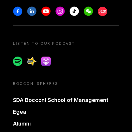
Stay in touch
Facebook
Linkedin
Youtube
Instagram
Tiktok
Weechat
Xiaohongshu/
LISTEN TO OUR PODCAST
Spotify
Spreaker
Apple podcast
BOCCONI SPHERES
SDA Bocconi School of Management
Egea
Alumni