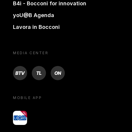
B4i - Bocconi for innovation
yoU@B Agenda
Lavora in Bocconi
MEDIA CENTER
BTV
TL
ON
MOBILE APP
yoU@B