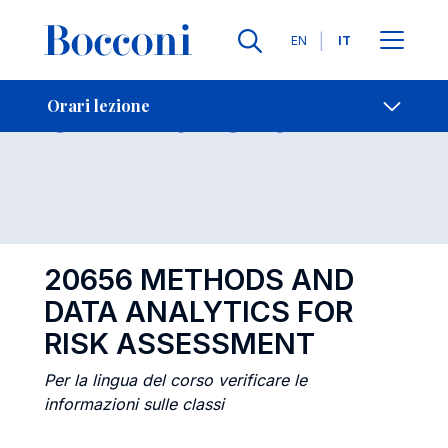
Lingue
EN
IT
Contatti
-
Orari lezione
Orari lezione
Open s
20656 METHODS AND
DATA ANALYTICS FOR
RISK ASSESSMENT
Per la lingua del corso verificare le
informazioni sulle classi