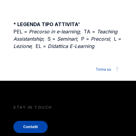
* LEGENDA TIPO ATTIVITA'
PEL =
Precorso in e-learning
; TA =
Teaching
Assistantship
; S =
Seminari
; P =
Precorsi
; L =
Lezione
; EL =
Didattica E-Learning
Torna su
STAY IN TOUCH
Contatti