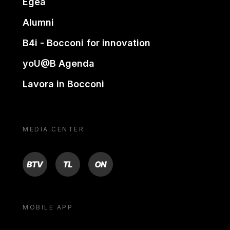
Egea
Alumni
B4i - Bocconi for innovation
yoU@B Agenda
Lavora in Bocconi
MEDIA CENTER
BTV
TL
ON
MOBILE APP