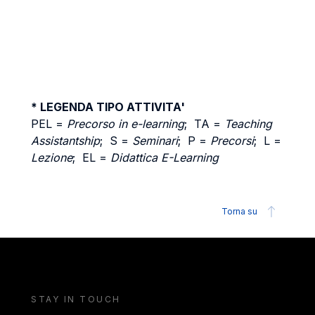
* LEGENDA TIPO ATTIVITA'
PEL =
Precorso in e-learning
; TA =
Teaching
Assistantship
; S =
Seminari
; P =
Precorsi
; L =
Lezione
; EL =
Didattica E-Learning
Torna su
STAY IN TOUCH