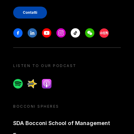
Contatti
Stay in touch
Facebook
Linkedin
Youtube
Instagram
Tiktok
Weechat
Xiaohongshu/
LISTEN TO OUR PODCAST
Spotify
Spreaker
Apple podcast
BOCCONI SPHERES
SDA Bocconi School of Management