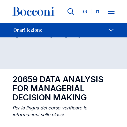
Lingue
EN
IT
Contatti
-
Orari lezione
Orari lezione
Open s
20659 DATA ANALYSIS
FOR MANAGERIAL
DECISION MAKING
Per la lingua del corso verificare le
informazioni sulle classi