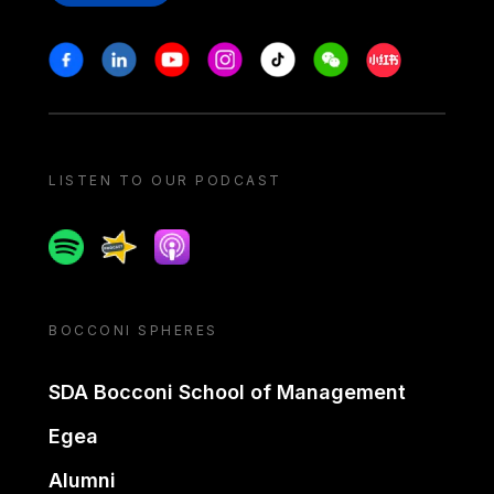
Stay in touch
Facebook
Linkedin
Youtube
Instagram
Tiktok
Weechat
Xiaohongshu/
LISTEN TO OUR PODCAST
Spotify
Spreaker
Apple podcast
BOCCONI SPHERES
SDA Bocconi School of Management
Egea
Alumni