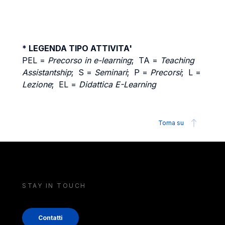
* LEGENDA TIPO ATTIVITA'
PEL =
Precorso in e-learning
; TA =
Teaching
Assistantship
; S =
Seminari
; P =
Precorsi
; L =
Lezione
; EL =
Didattica E-Learning
Torna su
STAY IN TOUCH
Contatti