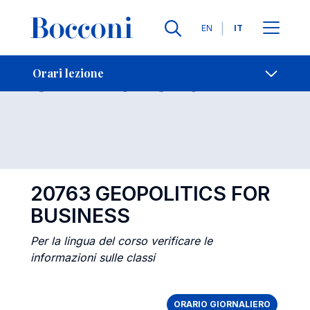
Lingue
EN
IT
Contatti
-
Orari lezione
Orari lezione
Open s
20763 GEOPOLITICS FOR
BUSINESS
Per la lingua del corso verificare le
informazioni sulle classi
ORARIO GIORNALIERO