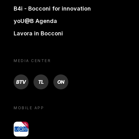
B4i - Bocconi for innovation
yoU@B Agenda
Lavora in Bocconi
MEDIA CENTER
BTV
TL
ON
MOBILE APP
yoU@B