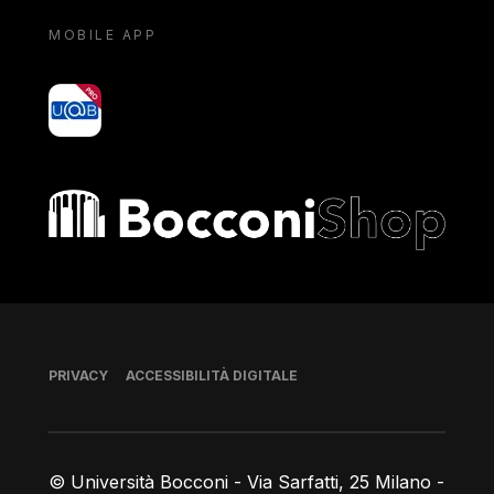
MOBILE APP
yoU@B
Bocconi shop
Piè di pagina
PRIVACY
ACCESSIBILITÀ DIGITALE
© Università Bocconi - Via Sarfatti, 25 Milano -