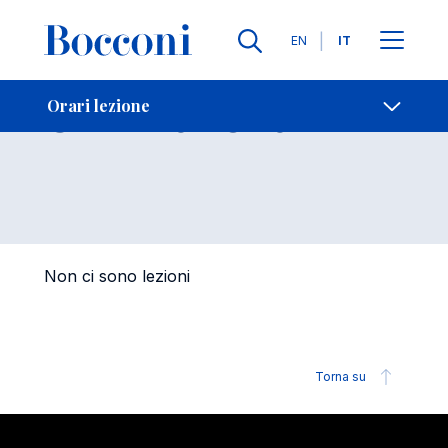
Lingue
EN
IT
Contatti
-
Orari lezione
Orari lezione
Open s
Non ci sono lezioni
Torna su