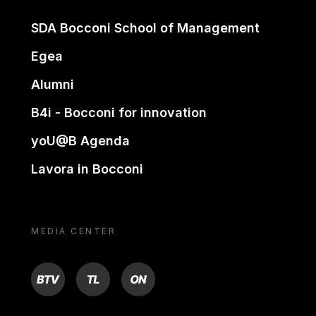
SDA Bocconi School of Management
Egea
Alumni
B4i - Bocconi for innovation
yoU@B Agenda
Lavora in Bocconi
MEDIA CENTER
BTV
TL
ON