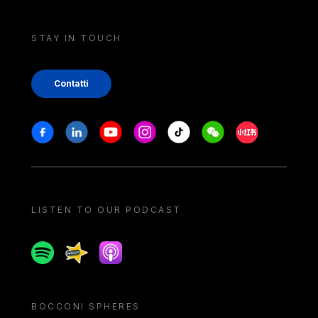
STAY IN TOUCH
Contatti
Stay in touch
Facebook
Linkedin
Youtube
Instagram
Tiktok
Weechat
Xiaohongshu/
LISTEN TO OUR PODCAST
Spotify
Spreaker
Apple podcast
BOCCONI SPHERES