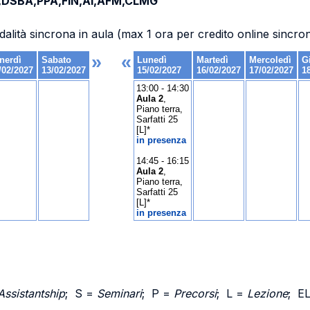
,DSBA,PPA,FIN,AI,AFM,CLMG
dalità sincrona in aula (max 1 ora per credito online sincro
Assistantship
; S =
Seminari
; P =
Precorsi
; L =
Lezione
; E