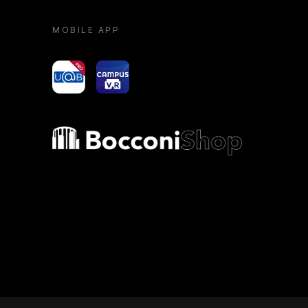
MOBILE APP
yoU@B
Campus VR
Bocconi shop