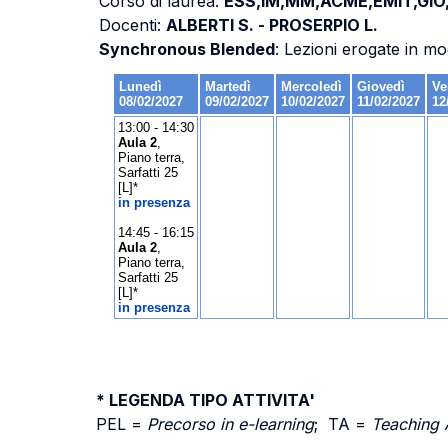
Corso di laurea:
ESS,IM,MM,ACME,EMIT,GIO
Docenti:
ALBERTI S. - PROSERPIO L.
Synchronous Blended
: Lezioni erogate in mo
* LEGENDA TIPO ATTIVITA'
PEL =
Precorso in e-learning
; TA =
Teaching 