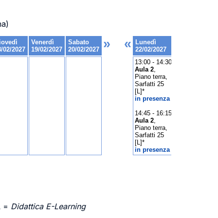
na)
L =
Didattica E-Learning