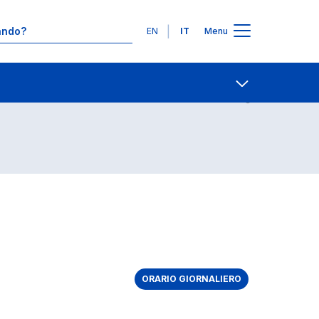
Lingue
EN
IT
Menu
Contatti
Open share
ORARIO GIORNALIERO