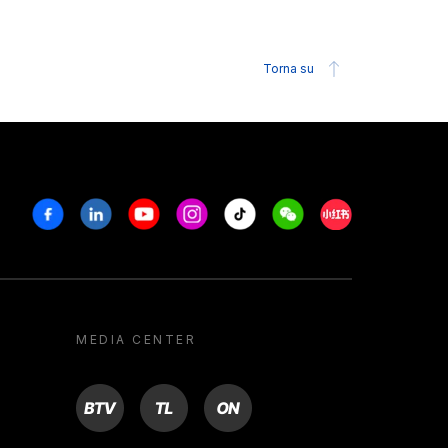
Torna su
Facebook
Linkedin
Youtube
Instagram
Tiktok
Weechat
Xiaohongshu/R
MEDIA CENTER
BTV
TL
ON