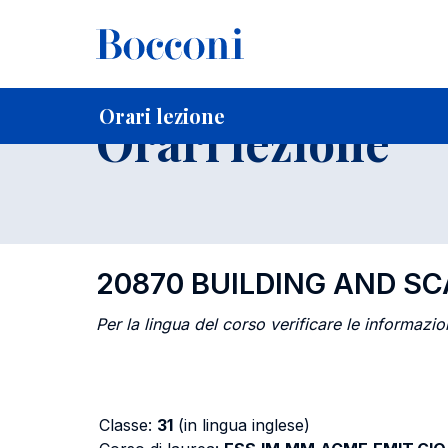
-
Home
Per studenti iscritti
Orari, Aule e Calendari
Orari
Orari lezione
Orari lezione
20870 BUILDING AND S
Per la lingua del corso verificare le informazion
Classe:
31
(in lingua inglese)