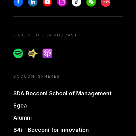
Stay in touch
Facebook
Linkedin
Youtube
Instagram
Tiktok
Weechat
Xiaohongshu/
LISTEN TO OUR PODCAST
Spotify
Spreaker
Apple podcast
BOCCONI SPHERES
SDA Bocconi School of Management
Egea
Alumni
B4i - Bocconi for innovation