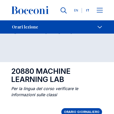
Lingue
EN
IT
Contatti
-
Orari lezione
Orari lezione
Open s
20880 MACHINE
LEARNING LAB
Per la lingua del corso verificare le
informazioni sulle classi
ORARIO GIORNALIERO