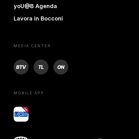
yoU@B Agenda
Lavora in Bocconi
MEDIA CENTER
BTV
TL
ON
MOBILE APP
yoU@B