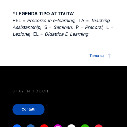
* LEGENDA TIPO ATTIVITA'
PEL =
Precorso in e-learning
; TA =
Teaching
Assistantship
; S =
Seminari
; P =
Precorsi
; L =
Lezione
; EL =
Didattica E-Learning
Torna su
STAY IN TOUCH
Contatti