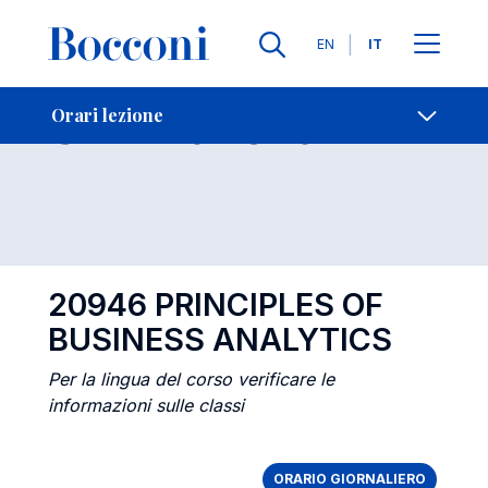
Lingue
EN
IT
Contatti
-
Orari lezione
Orari lezione
Open s
20946 PRINCIPLES OF
BUSINESS ANALYTICS
Per la lingua del corso verificare le
informazioni sulle classi
ORARIO GIORNALIERO