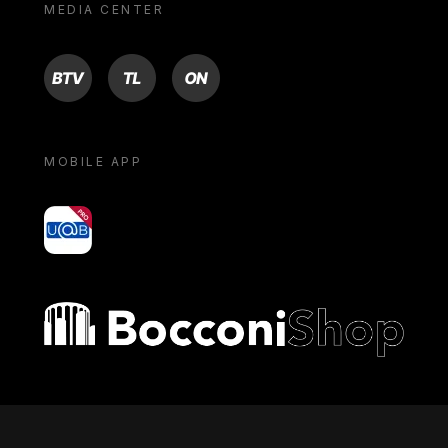
MEDIA CENTER
BTV
TL
ON
MOBILE APP
yoU@B
Bocconi shop