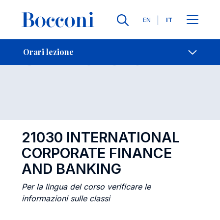
Lingue
EN
IT
Contatti
-
Orari lezione
Orari lezione
Open s
21030 INTERNATIONAL
CORPORATE FINANCE
AND BANKING
Per la lingua del corso verificare le
informazioni sulle classi