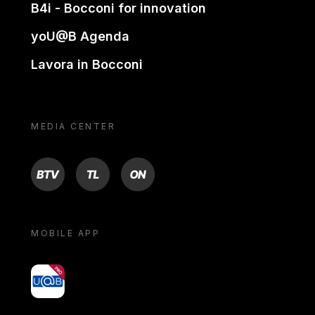
B4i - Bocconi for innovation
yoU@B Agenda
Lavora in Bocconi
MEDIA CENTER
BTV
TL
ON
MOBILE APP
yoU@B