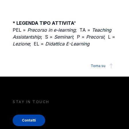
* LEGENDA TIPO ATTIVITA'
PEL =
Precorso in e-learning
; TA =
Teaching
Assistantship
; S =
Seminari
; P =
Precorsi
; L =
Lezione
; EL =
Didattica E-Learning
Torna su
STAY IN TOUCH
Contatti