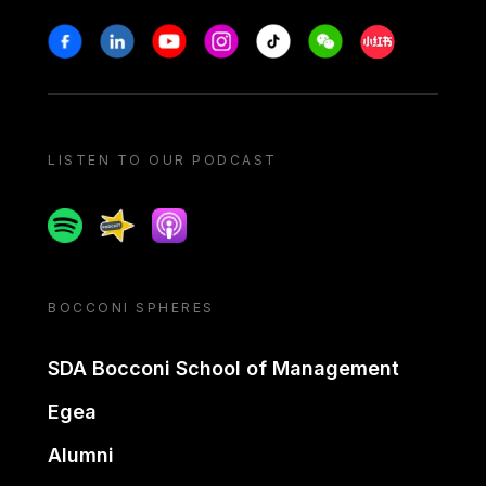
Stay in touch
Facebook
Linkedin
Youtube
Instagram
Tiktok
Weechat
Xiaohongshu/
LISTEN TO OUR PODCAST
Spotify
Spreaker
Apple podcast
BOCCONI SPHERES
SDA Bocconi School of Management
Egea
Alumni