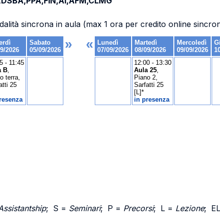
,DSBA,PPA,FIN,AI,AFM,CLMG
dalità sincrona in aula (max 1 ora per credito online sincro
Assistantship
; S =
Seminari
; P =
Precorsi
; L =
Lezione
; E