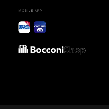
MOBILE APP
yoU@B
Campus VR
Bocconi shop