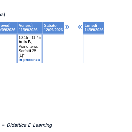
na)
L =
Didattica E-Learning