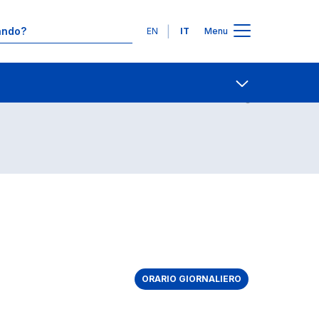
Lingue
EN
IT
Menu
Contatti
Open share
ORARIO GIORNALIERO