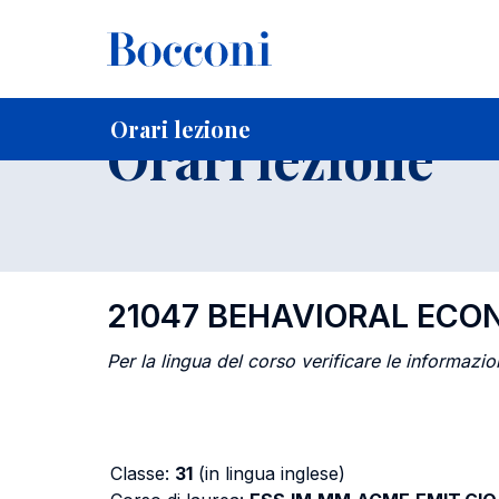
-
Home
Per studenti iscritti
Orari, Aule e Calendari
Orari
Orari lezione
Orari lezione
21047 BEHAVIORAL ECO
Per la lingua del corso verificare le informazion
Classe:
31
(in lingua inglese)