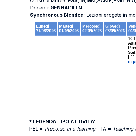
Corso di laurea:
ESS,IM,MM,ACME,EMIT,GIO
Docenti:
GENNAIOLI N.
Synchronous Blended
: Lezioni erogate in mo
* LEGENDA TIPO ATTIVITA'
PEL =
Precorso in e-learning
; TA =
Teaching 