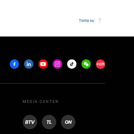
Torna su
Facebook
Linkedin
Youtube
Instagram
Tiktok
Weechat
Xiaohongshu/R
MEDIA CENTER
BTV
TL
ON