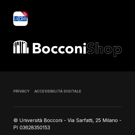
yoU@B
Bocconi shop
Piè di pagina
PRIVACY
ACCESSIBILITÀ DIGITALE
© Università Bocconi - Via Sarfatti, 25 Milano -
PI 03628350153