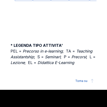
* LEGENDA TIPO ATTIVITA'
PEL =
Precorso in e-learning
; TA =
Teaching
Assistantship
; S =
Seminari
; P =
Precorsi
; L =
Lezione
; EL =
Didattica E-Learning
Torna su