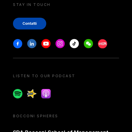
STAY IN TOUCH
Contatti
Stay in touch
Facebook
Linkedin
Youtube
Instagram
Tiktok
Weechat
Xiaohongshu/
LISTEN TO OUR PODCAST
Spotify
Spreaker
Apple podcast
BOCCONI SPHERES