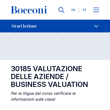
Lingue
EN
IT
Contatti
-
Orari lezione
Orari lezione
Open s
30185 VALUTAZIONE
DELLE AZIENDE /
BUSINESS VALUATION
Per la lingua del corso verificare le
informazioni sulle classi