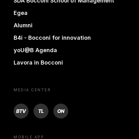
SDA Bocconi School of Management
Egea
Alumni
B4i - Bocconi for innovation
yoU@B Agenda
Lavora in Bocconi
MEDIA CENTER
BTV
TL
ON
MOBILE APP